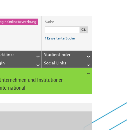
ogin Onlinebewerbung
Suche
Erweiterte Suche
ektlinks
Studienfinder
gin
Social Links
Unternehmen und Institutionen
International