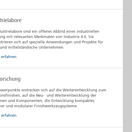
trielabore
dustrielabore sind ein offenes Abbild einer industriellen
ung mit relevanten Merkmalen von Industrie 4.0. Sie
trieren sich auf spezielle Anwendungen und Projekte für
 und mittelständische Unternehmen.
 erfahren
forschung
hwerpunkte erstrecken sich auf die Weiterentwicklung zum
ionsfinishen, auf die Neu- und Weiterentwicklung der
nen und Komponenten, die Entwicklung kompakter,
ver und modularer Finishwerkzeugsysteme.
 erfahren