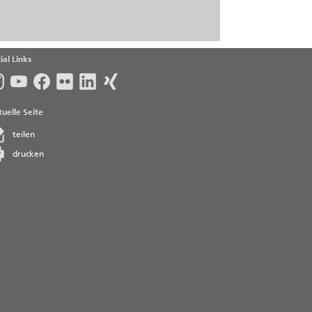
ial Links
uelle Seite
teilen
drucken