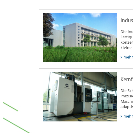
Indus
Die In
Fertig
konzen
kleine
mehr
Kern
Die Sc
Präzis
Maschi
adapti
mehr