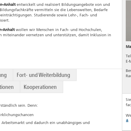
n-Anhalt
entwickelt und realisiert Bildungsangebote von und
Bildungsfachkräfte vermitteln sie die Lebenswelten, Bedarfe
einträchtigungen. Studierende sowie Lehr-, Fach- und
siert.
n-Anhalt
wollen wir Menschen in Fach- und Hochschulen,
 miteinander vernetzen und unterstützen, damit Inklusion in
Ma
Te
E-
Be
rung
Fort- und Weiterbildung
Ra
tionen
Kooperationen
Si
fa
ständlich sein. Denn:
wirklichungschancen
We
n Arbeitsmarkt und dadurch ein unabhängiges und