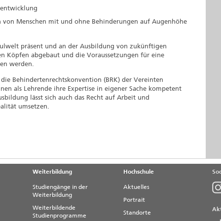
tsentwicklung
iten von Menschen mit und ohne Behinderungen auf Augenhöhe
lwelt präsent und an der Ausbildung von zukünftigen
 den Köpfen abgebaut und die Voraussetzungen für eine
ffen werden.
t die Behindertenrechtskonvention (BRK) der Vereinten
en als Lehrende ihre Expertise in eigener Sache kompetent
usbildung lässt sich auch das Recht auf Arbeit und
alität umsetzen.
Weiterbildung
Hochschule
Soc
Studiengänge in der
Aktuelles
Weiterbildung
Portrait
Weiterbildende
Akt
Standorte
Studienprogramme