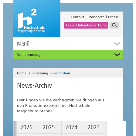
Kontakt
Standorte
Presse
Login Onlinebewerbung
Menü
Schnelleinstieg
Studieninteressierte
Alumni
Home
Forschung
Promotion
Unternehmen und Institutionen
News-Archiv
Studierende
Beschäftigte
Hier finden Sie die wichtigsten Meldungen aus
International
den Promotionszentren der Hochschule
Magdeburg-Stendal
2026
2025
2024
2023