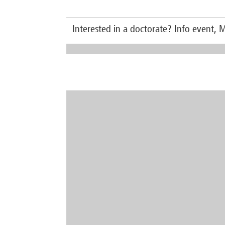
Interested in a doctorate? Info event, 
Togeth
celebr
with a
We inv
around