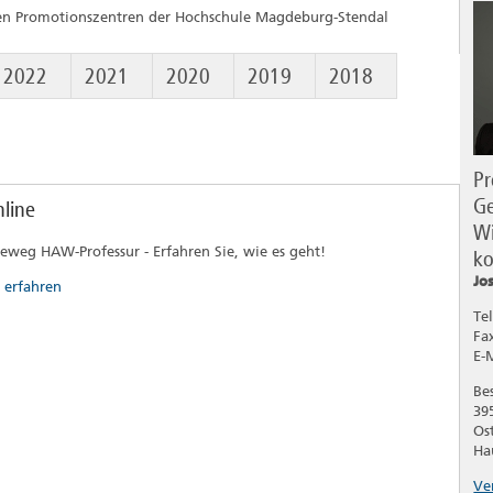
den Promotionszentren der Hochschule Magdeburg-Stendal
2022
2021
2020
2019
2018
Pr
Ge
line
Wi
reweg HAW-Professur - Erfahren Sie, wie es geht!
ko
Jo
 erfahren
Te
Fa
E-
Be
39
Os
Ha
Ve