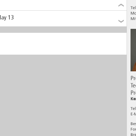
Te
Mo
May 13
Mi
er the Universities of Applied Sciences in Saxony-Anhalt
ate the European Doctoral Day on May 13, 13:00 - 16:30,
 joint online event.
ite prospective doctoral candidates from Germany and
 the world to explore what...
mehr erfahren
P
Te
P
Ke
Tel
E-
Be
Fo
Br