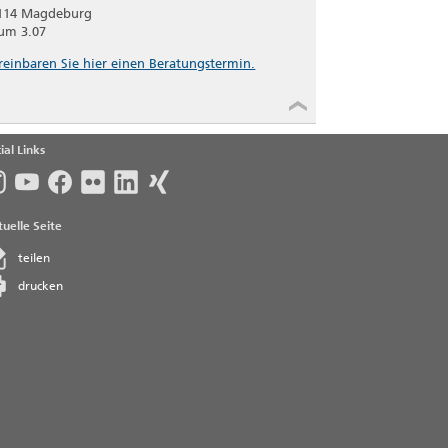
114 Magdeburg
um 3.07
reinbaren Sie hier einen Beratungstermin.
ial Links
uelle Seite
teilen
drucken