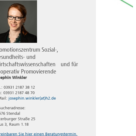
omotionszentrum Sozial-,
sundheits- und
rtschaftswissenschaften und für
operativ Promovierende
sephin Winkler
l.: 03931 2187 38 12
x: 03931 2187 48 70
Mail:
josephin.winkler(at)h2.de
sucheradresse:
576 Stendal
terburger Straße 25
us 3, Raum 1.18
reinbaren Sie hier einen Beratungstermin.