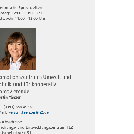
lefonische Sprechzeiten:
ntags 12:00 - 13:00 Uhr
ttwochs 11:00 - 12:00 Uhr
romotionszentrums Umwelt und
chnik und für kooperativ
romovierende
rstin Tänzer
.: (0391) 886 49 92
Mail:
kerstin.taenzer@h2.de
suchsadresse:
rschungs- und Entwicklungszentrum FEZ
eitscheidstraße 51