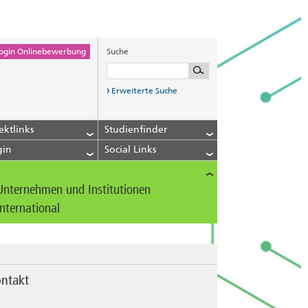
ogin Onlinebewerbung
Suche
Erweiterte Suche
ektlinks
Studienfinder
gin
Social Links
Unternehmen und Institutionen
International
ntakt