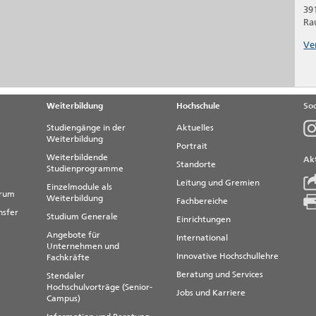
39
Ra
Ve
Weiterbildung
Hochschule
Soc
Studiengänge in der
Aktuelles
Weiterbildung
Portrait
Weiterbildende
Akt
Standorte
Studienprogramme
Leitung und Gremien
Einzelmodule als
trum
Weiterbildung
Fachbereiche
nsfer
Studium Generale
Einrichtungen
Angebote für
International
Unternehmen und
Innovative Hochschullehre
Fachkräfte
Beratung und Services
Stendaler
Hochschulvorträge (Senior-
Jobs und Karriere
Campus)