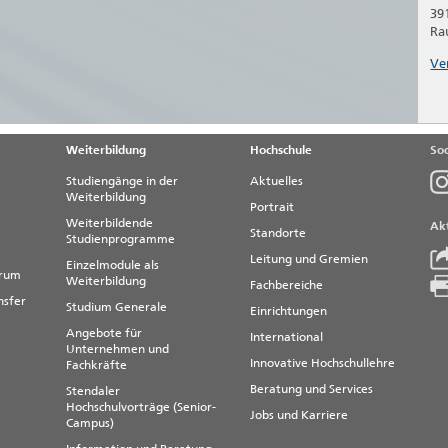
39
Ra
Ve
Weiterbildung
Hochschule
Soc
Studiengänge in der
Aktuelles
Weiterbildung
Portrait
Weiterbildende
Akt
Standorte
Studienprogramme
Leitung und Gremien
Einzelmodule als
trum
Weiterbildung
Fachbereiche
nsfer
Studium Generale
Einrichtungen
Angebote für
International
Unternehmen und
Innovative Hochschullehre
Fachkräfte
Beratung und Services
Stendaler
Hochschulvorträge (Senior-
Jobs und Karriere
Campus)