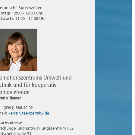
lefonische Sprechzeiten:
ntags 12:00 - 13:00 Uhr
ttwochs 11:00 - 12:00 Uhr
romotionszentrums Umwelt und
chnik und für kooperativ
romovierende
rstin Tänzer
.: (0391) 886 49 92
Mail:
kerstin.taenzer@h2.de
suchsadresse:
rschungs- und Entwicklungszentrum FEZ
eitscheidstraße 51