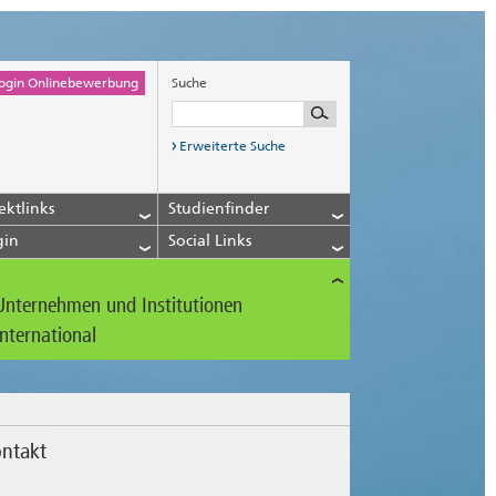
ogin Onlinebewerbung
Suche
Erweiterte Suche
ektlinks
Studienfinder
gin
Social Links
Unternehmen und Institutionen
International
ntakt