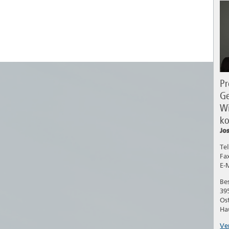
Pr
Ge
Wi
ko
Jo
Te
Fa
E-
Be
39
Os
Ha
Ve