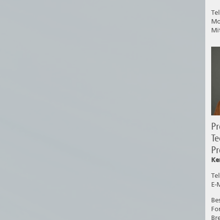
Te
Mo
Mi
P
Te
P
Ke
Tel
E-
Be
Fo
Br