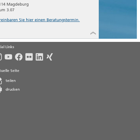
114 Magdeburg
um 3.07
reinbaren Sie hier einen Beratungstermin.
ial Links
uelle Seite
teilen
drucken