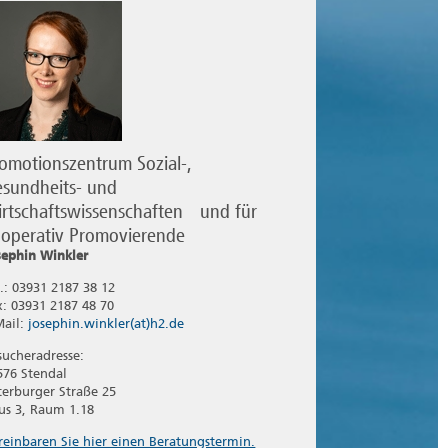
omotionszentrum Sozial-,
sundheits- und
rtschaftswissenschaften und für
operativ Promovierende
sephin Winkler
l.: 03931 2187 38 12
x: 03931 2187 48 70
Mail:
josephin.winkler(at)h2.de
sucheradresse:
576 Stendal
terburger Straße 25
us 3, Raum 1.18
reinbaren Sie hier einen Beratungstermin.