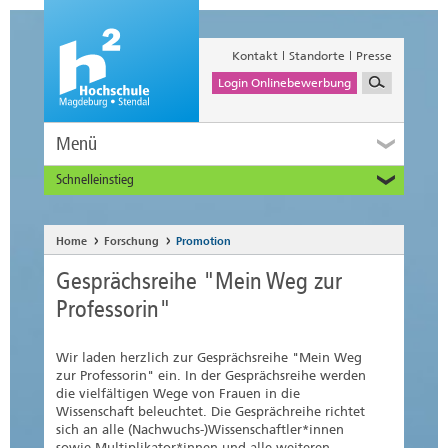
Kontakt
Standorte
Presse
Login Onlinebewerbung
Menü
Schnelleinstieg
Studieninteressierte
Alumni
Home
Forschung
Promotion
Unternehmen und Institutionen
Gesprächsreihe "Mein Weg zur
Studierende
Professorin"
Beschäftigte
International
Wir laden herzlich zur Gesprächsreihe "Mein Weg
zur Professorin" ein. In der Gesprächsreihe werden
die vielfältigen Wege von Frauen in die
Wissenschaft beleuchtet. Die Gesprächreihe richtet
sich an alle (Nachwuchs-)Wissenschaftler*innen
sowie Multiplikator*innen und alle weiteren