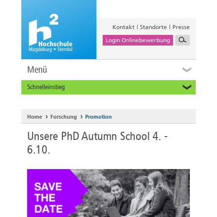
Kontakt
Standorte
Presse
Login Onlinebewerbung
Menü
Schnelleinstieg
Studieninteressierte
Alumni
Home
Forschung
Promotion
Unternehmen und Institutionen
Unsere PhD Autumn School 4. -
Studierende
6.10.
Beschäftigte
International