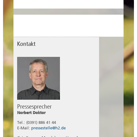
mehr erfahren
Infrastrukturen des Fraunhofer IFF und
Professor für Elektrische
Energieanlagentechnik an der Hochschule
Magdeburg Stendal, hat am 28.10.2021 eine
Gastprofessur an der TU Breslau
übernommen.
mehr erfahren
Kontakt
Pressesprecher
Norbert Doktor
Tel.: (0391) 886 41 44
E-Mail:
pressestelle@h2.de