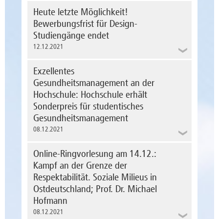
Vorläufig sind die LSF-Systeme
Seit dem 22. Dezember 2021 haben die
Heute letzte Möglichkeit!
ausschließlich aus dem Hochschul-Netz (auch
Festung Mark und die Hochschule
Eduroam) oder von außerhalb via VPN-
Bewerbungsfrist für Design-
Magdeburg-Stendal einen
Zugang erreichbar.
Studiengänge endet
Kooperationsvertrag. Geschäftsführer
Christian Szibor und Rektorin Prof. Dr. Anne
mehr erfahren
12.12.2021
Lequy unterzeichneten das umfangreiche
Karl Künne, Mitglied des Senats und des
Papier in den Räumen der Festung.
Noch bis zum 15. Dezember können sich
Studierendenrates der Hochschule
Exzellentes
Interessierte in einem Bachelor- und zwei
Magdeburg-Stendal, wurde zum 1. Januar
mehr erfahren
Masterstudiengängen bewerben.
Gesundheitsmanagement an der
2022 in den Verbandsrat des Deutschen
Studentenwerks (DSW) gewählt.
Hochschule: Hochschule erhält
mehr erfahren
Sonderpreis für studentisches
mehr erfahren
Gesundheitsmanagement
08.12.2021
Online-Ringvorlesung am 14.12.:
Kampf an der Grenze der
Respektabilität. Soziale Milieus in
Ostdeutschland; Prof. Dr. Michael
Hofmann
08.12.2021