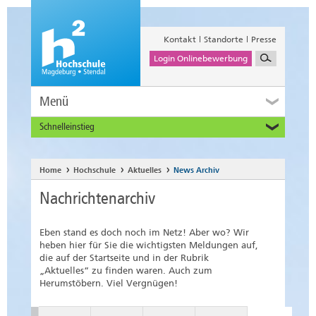
Kontakt
Standorte
Presse
Login Onlinebewerbung
Menü
Schnelleinstieg
Studieninteressierte
Alumni
Home
Hochschule
Aktuelles
News Archiv
Unternehmen und Institutionen
Nachrichtenarchiv
Studierende
Beschäftigte
Eben stand es doch noch im Netz! Aber wo? Wir
International
heben hier für Sie die wichtigsten Meldungen auf,
die auf der Startseite und in der Rubrik
„Aktuelles“ zu finden waren. Auch zum
Herumstöbern. Viel Vergnügen!