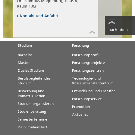
Ort: Campus Magdeburg, Haus 4,
Raum 1.03
Kontakt und Anfahrt
nach oben
Studium
Forschung
Bachelor
Forschungsprofil
Master
Forschungsprojekte
Duales Studium
Forschungszentren
Berufsbegleitendes
Technologie- und
Studium
Wissenstransferzentrum
Bewerbung und
Entwicklung und Transfer
Immatrikulation
Forschungsservice
Studium organisieren
Promotion
Studienberatung
Aktuelles
Semestertermine
Dein Studienstart