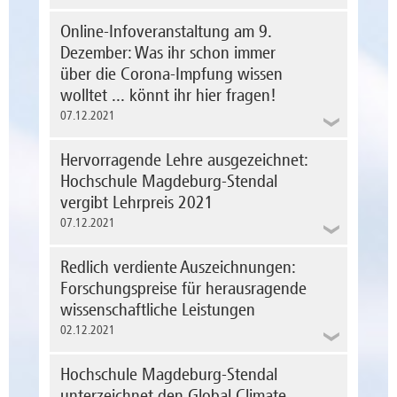
Die Hochschule Magdeburg-Stendal wurde
Der Fachbereich Angewandte
aufgrund ihres überdurchschnittlichen
Online-Infoveranstaltung am 9.
Humanwissenschaften der Hochschule
Engagements für die Gesundheit der
Magdeburg-Stendal lädt am 14.12.21 zur
Dezember: Was ihr schon immer
Studierenden mit dem Corporate Health
nächsten Veranstaltung der aktuellen
Award in der Kategorie „Studentisches
über die Corona-Impfung wissen
Ringvorlesung ein. Es spricht Prof. Dr.
Gesundheitsmanagement“ ausgezeichnet.
wolltet ... könnt ihr hier fragen!
Michael Hofmann.
mehr erfahren
07.12.2021
mehr erfahren
Der Fachbereich Soziale Arbeit, Gesundheit
Hervorragende Lehre ausgezeichnet:
und Medien hat eine Online-
Infoveranstaltung organisiert, zu der alle
Hochschule Magdeburg-Stendal
Interessierten eingeladen sind.
vergibt Lehrpreis 2021
mehr erfahren
07.12.2021
Redlich verdiente Auszeichnungen:
Forschungspreise für herausragende
wissenschaftliche Leistungen
02.12.2021
Hochschule Magdeburg-Stendal
unterzeichnet den Global Climate