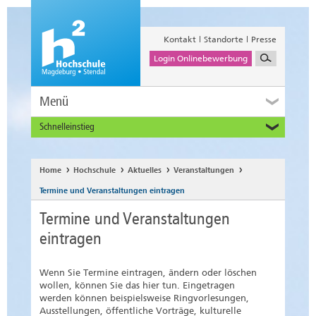
Kontakt
Standorte
Presse
Login Onlinebewerbung
Menü
Schnelleinstieg
Studieninteressierte
Alumni
Home
Hochschule
Aktuelles
Veranstaltungen
Unternehmen und Institutionen
Termine und Veranstaltungen eintragen
Studierende
Termine und Veranstaltungen
Beschäftigte
eintragen
International
Wenn Sie Termine eintragen, ändern oder löschen
wollen, können Sie das hier tun. Eingetragen
werden können beispielsweise Ringvorlesungen,
Ausstellungen, öffentliche Vorträge, kulturelle