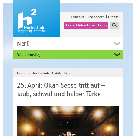
Kontakt
Standorte
Presse
Login Onlinebewerbung
Menü
Schnelleinstieg
Studieninteressierte
Alumni
Home
Hochschule
Aktuelles
Unternehmen und Institutionen
25. April: Okan Seese tritt auf –
Studierende
taub, schwul und halber Türke
Beschäftigte
International