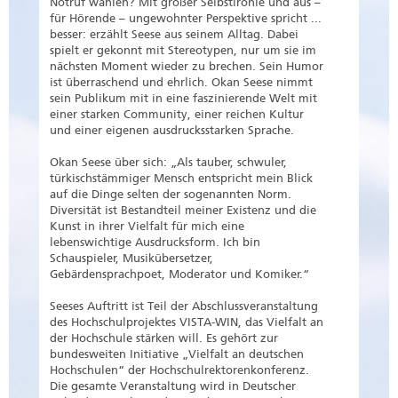
Notruf wählen? Mit großer Selbstironie und aus –
für Hörende – ungewohnter Perspektive spricht ...
besser: erzählt Seese aus seinem Alltag. Dabei
spielt er gekonnt mit Stereotypen, nur um sie im
nächsten Moment wieder zu brechen. Sein Humor
ist überraschend und ehrlich. Okan Seese nimmt
sein Publikum mit in eine faszinierende Welt mit
einer starken Community, einer reichen Kultur
und einer eigenen ausdrucksstarken Sprache.
Okan Seese über sich: „Als tauber, schwuler,
türkischstämmiger Mensch entspricht mein Blick
auf die Dinge selten der sogenannten Norm.
Diversität ist Bestandteil meiner Existenz und die
Kunst in ihrer Vielfalt für mich eine
lebenswichtige Ausdrucksform. Ich bin
Schauspieler, Musikübersetzer,
Gebärdensprachpoet, Moderator und Komiker.“
Seeses Auftritt ist Teil der Abschlussveranstaltung
des Hochschulprojektes VISTA-WIN, das Vielfalt an
der Hochschule stärken will. Es gehört zur
bundesweiten Initiative „Vielfalt an deutschen
Hochschulen“ der Hochschulrektorenkonferenz.
Die gesamte Veranstaltung wird in Deutscher