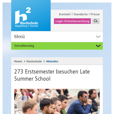
Kontakt
Standorte
Presse
Login Onlinebewerbung
Menü
Schnelleinstieg
Studieninteressierte
Alumni
Home
Hochschule
Aktuelles
Unternehmen und Institutionen
273 Erstsemester besuchen Late
Studierende
Summer School
Beschäftigte
International