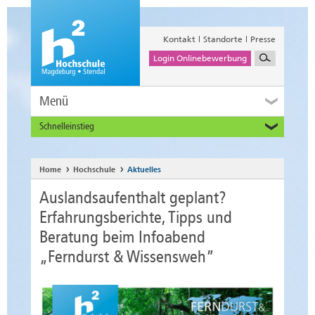
Kontakt
Standorte
Presse
Login Onlinebewerbung
Menü
Schnelleinstieg
Studieninteressierte
Alumni
Home
Hochschule
Aktuelles
Unternehmen und Institutionen
Auslandsaufenthalt geplant?
Studierende
Erfahrungsberichte, Tipps und
Beschäftigte
Beratung beim Infoabend
International
„Ferndurst & Wissensweh”