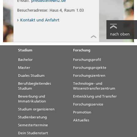
E-Mail:
pressestelle@h2.de
Besucheradresse: Haus 4, Raum 1.03
Kontakt und Anfahrt
nach oben
Studium
Forschung
Bachelor
Forschungsprofil
Master
Forschungsprojekte
Duales Studium
Forschungszentren
Berufsbegleitendes
Technologie- und
Studium
Wissenstransferzentrum
Bewerbung und
Entwicklung und Transfer
Immatrikulation
Forschungsservice
Studium organisieren
Promotion
Studienberatung
Aktuelles
Semestertermine
Dein Studienstart