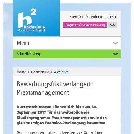
Kontakt
Standorte
Presse
Login Onlinebewerbung
Menü
Schnelleinstieg
Studieninteressierte
Alumni
Home
Hochschule
Aktuelles
Unternehmen und Institutionen
Bewerbungsfrist verlängert:
Studierende
Praxismanagement
Beschäftigte
International
Kurzentschlossene können sich bis zum 30.
September 2017 für das weiterbildende
Studienprogramm Praxismanagement sowie den
gleichnamigen Bachelor-Studiengang bewerben.
Praxismanagement-Absolventen verfügen über