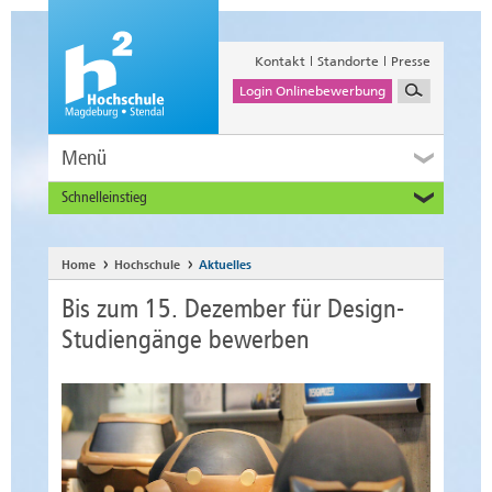
Kontakt
Standorte
Presse
Login Onlinebewerbung
Menü
Schnelleinstieg
Studieninteressierte
Alumni
Home
Hochschule
Aktuelles
Unternehmen und Institutionen
Bis zum 15. Dezember für Design-
Studierende
Studiengänge bewerben
Beschäftigte
International