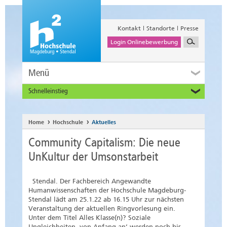
Kontakt
Standorte
Presse
Login Onlinebewerbung
Menü
Schnelleinstieg
Studieninteressierte
Alumni
Home
Hochschule
Aktuelles
Unternehmen und Institutionen
Community Capitalism: Die neue
Studierende
UnKultur der Umsonstarbeit
Beschäftigte
International
Stendal. Der Fachbereich Angewandte
Humanwissenschaften der Hochschule Magdeburg-
Stendal lädt am 25.1.22 ab 16.15 Uhr zur nächsten
Veranstaltung der aktuellen Ringvorlesung ein.
Unter dem Titel Alles Klasse(n)? Soziale
Ungleichheiten ‚von Anfang an‘ werden noch bis