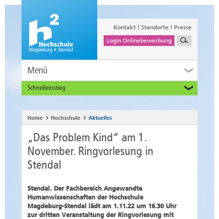
Kontakt
Standorte
Presse
Login Onlinebewerbung
Menü
Schnelleinstieg
Studieninteressierte
Alumni
Home
Hochschule
Aktuelles
Unternehmen und Institutionen
„Das Problem Kind“ am 1.
Studierende
November. Ringvorlesung in
Beschäftigte
Stendal
International
Stendal. Der Fachbereich Angewandte
Humanwissenschaften der Hochschule
Magdeburg-Stendal lädt am 1.11.22 um 16.30 Uhr
zur dritten Veranstaltung der Ringvorlesung mit