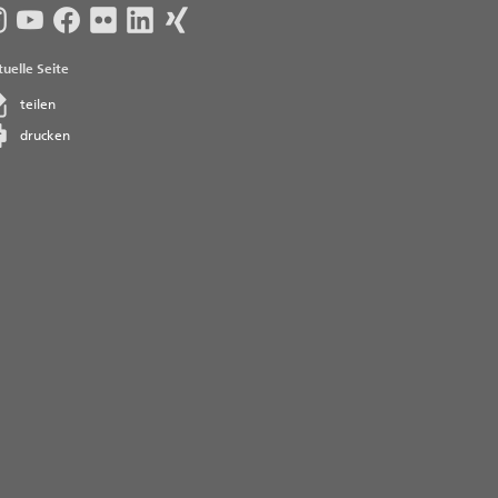
uelle Seite
teilen
drucken