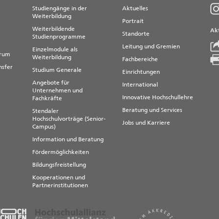
Studiengänge in der
Aktuelles
Weiterbildung
Portrait
Weiterbildende
Akt
Standorte
Studienprogramme
Leitung und Gremien
Einzelmodule als
trum
Weiterbildung
Fachbereiche
nsfer
Studium Generale
Einrichtungen
Angebote für
International
Unternehmen und
Innovative Hochschullehre
Fachkräfte
Beratung und Services
Stendaler
Hochschulvorträge (Senior-
Jobs und Karriere
Campus)
Information und Beratung
Fördermöglichkeiten
Bildungsfreistellung
Kooperationen und
Partnerinstitutionen