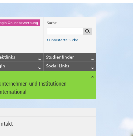
ogin Onlinebewerbung
Suche
Erweiterte Suche
ektlinks
Studienfinder
gin
Social Links
Unternehmen und Institutionen
International
ntakt