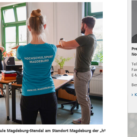
Pr
No
Tel
Fa
E-
Be
K
chule Magdeburg-Stendal am Standort Magdeburg der „h²