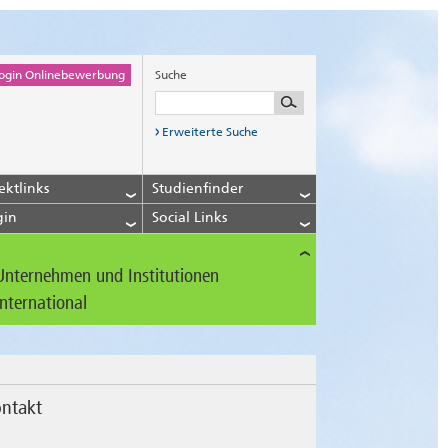
ogin Onlinebewerbung
Suche
Erweiterte Suche
ektlinks
Studienfinder
gin
Social Links
Unternehmen und Institutionen
International
ntakt