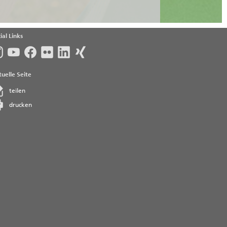
ial Links
uelle Seite
teilen
drucken