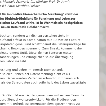
. Manuela Schwartz (l.), Minister Prof. Dr. Armin
 (r.). Foto: Matthias Piekacz
für innovative biomechanische Forschung“ steht der
tes Hightech-Highlight für Forschung und Lehre zur
sisches Laufband wirkt, ist in Wahrheit ein hochpräzises
neuen Detailtiefe sichtbar macht.
achten, sondern wirklich zu verstehen steht im
Laufband erfasst in Kombination mit 3D Motion Capture
ngsdaten genau und schafft damit die Datengrundlage für
echanik. Besonders spannend: Zum Einsatz kommen dabei
 Measurement Unit). Diese kleinen Sensoren messen
änderungen und ermöglichen so die Übertragung
hen Labor ins Feld.
Forschung und Lehre im Bereich Biomechanik,
n spielen. Neben der Datenerhebung dient es als
n. Dabei werden Verfahren erforscht, mit denen sich
sis der Sensordaten auch außerhalb des Labors zuverlässig
or Dr. Olaf Ueberschär, der gemeinsam mit seinem Team die
urg-Stendal weiterentwickelt. Für die Studierenden
iten mit Technik auf internationalem Spitzenniveau zu