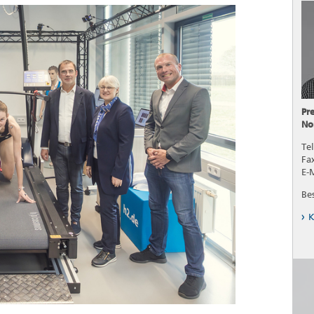
Pr
No
Tel
Fa
E-
Be
K