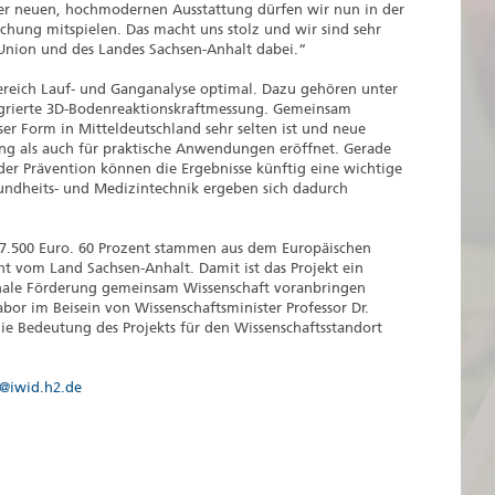
ieser neuen, hochmodernen Ausstattung dürfen wir nun in der
schung mitspielen. Das macht uns stolz und wir sind sehr
 Union und des Landes Sachsen-Anhalt dabei.“
ereich Lauf- und Ganganalyse optimal. Dazu gehören unter
grierte 3D-Bodenreaktionskraftmessung. Gemeinsam
er Form in Mitteldeutschland sehr selten ist und neue
ng als auch für praktische Anwendungen eröffnet. Gerade
oder Prävention können die Ergebnisse künftig eine wichtige
undheits- und Medizintechnik ergeben sich dadurch
17.500 Euro. 60 Prozent stammen aus dem Europäischen
nt vom Land Sachsen-Anhalt. Damit ist das Projekt ein
ionale Förderung gemeinsam Wissenschaft voranbringen
or im Beisein von Wissenschaftsminister Professor Dr.
ie Bedeutung des Projekts für den Wissenschaftsstandort
@iwid.h2.de