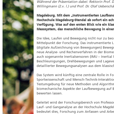
Während der Präsentation dabei: Rektorin Prof. Dr
Willingmann (2.v. l.) und Prof. Dr. Olaf Ueberschär
Magdeburg. Mit dem „Instrumentierten Laufband 
Hochschule Magdeburg-Stendal ab sofort ein ech
Verfügung. Was auf den ersten Blick wie ein klas
Messsystem, das menschliche Bewegung in einer 
Die Idee, Laufen und Bewegung nicht nur zu beob
Mittelpunkt der Forschung. Das instrumentierte 
(digitale Aufzeichnung von Bewegungen) Bewegu
neue Analyse- und Rechenverfahren in der Biom
auch sogenannte Inertialsensoren (IMU – Inertial
Beschleunigungen, Drehbewegungen und Lagever
detaillierter Bewegungsanalysen aus dem klassisc
Das System wird künftig eine zentrale Rolle in 
Sportwissenschaft und Mensch-Technik-Interaktio
Testumgebung für neue Methoden und Algorithme
biomechanische Aspekte der Laufbewegung auf Ba
bewerten lassen.
Geleitet wird der Forschungsbereich von Profess
Lauf- und Ganganalyse an der Hochschule Magdeb
bedeutet dies, Forschung zum Anfassen und Arbe