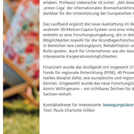
erleben. Professor Ueberschär ist sicher: „Mit d
,ersten Liga‘ der internationalen Biomechanikfor
dankbar für die Unterstützung der Europäischen
Das Laufband ergänzt die neue Ausstattung im B
anderem 3D-Motion-Captur-System und eine inte
entsteht so eine Forschungsumgebung, die in dies
Möglichkeiten sowohl für die Grundlagenforschu
in Bereichen wie Leistungssport, Rehabilitation 
Rolle spielen. Auch für Unternehmen aus der Ges
interessante Kooperationsmöglichkeiten.
Finanziert wurde das Großgerät mit insgesamt 3
Fonds für regionale Entwicklung (EFRE), 40 Proze
starkes Beispiel dafür, wie europäische und reg
können. Eingeweiht wurde das neue Forschungslab
Armin Willingmann – ein sichtbares Zeichen für d
Sachsen-Anhalt.
Kontaktadresse für Interessierte:
bewegungslabor
Text: Paula Charlotte Völker