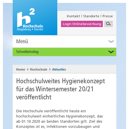
Kontakt
Standorte
Presse
Login Onlinebewerbung
Menü
Schnelleinstieg
Studieninteressierte
Alumni
Home
Hochschule
Aktuelles
Unternehmen und Institutionen
Hochschulweites Hygienekonzept
Studierende
für das Wintersemester 20/21
Beschäftigte
veröffentlicht
International
Die Hochschule veröffentlicht heute ein
hochschulweit einheitliches Hygienekonzept, das
ab 01.10.2020 an beiden Standorten gilt. Ziel des
Konzeptes ist es, Infektionen vorzubeugen und