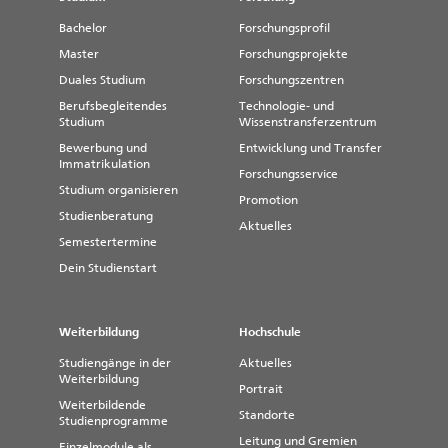
Bachelor
Forschungsprofil
Master
Forschungsprojekte
Duales Studium
Forschungszentren
Berufsbegleitendes
Technologie- und
Studium
Wissenstransferzentrum
Bewerbung und
Entwicklung und Transfer
Immatrikulation
Forschungsservice
Studium organisieren
Promotion
Studienberatung
Aktuelles
Semestertermine
Dein Studienstart
Weiterbildung
Hochschule
Studiengänge in der
Aktuelles
Weiterbildung
Portrait
Weiterbildende
Standorte
Studienprogramme
Leitung und Gremien
Einzelmodule als