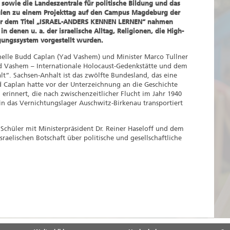
 sowie die Landeszentrale für politische Bildung und das
hulen zu einem Projekttag auf den Campus Magdeburg der
er dem Titel „ISRAEL-ANDERS KENNEN LERNEN“ nahmen
in denen u. a. der israelische Alltag, Religionen, die High-
digungssystem vorgestellt wurden.
helle Budd Caplan (Yad Vashem) und Minister Marco Tullner
d Vashem – Internationale Holocaust-Gedenkstätte und dem
t“. Sachsen-Anhalt ist das zwölfte Bundesland, das eine
d Caplan hatte vor der Unterzeichnung an die Geschichte
rinnert, die nach zwischenzeitlicher Flucht im Jahr 1940
in das Vernichtungslager Auschwitz-Birkenau transportiert
Schüler mit Ministerpräsident Dr. Reiner Haseloff und dem
raelischen Botschaft über politische und gesellschaftliche