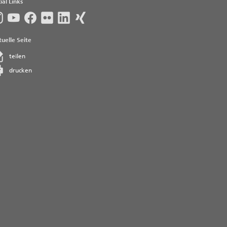
ial Links
uelle Seite
teilen
drucken