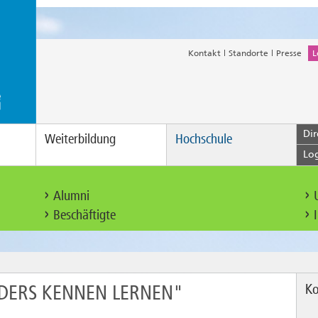
Kontakt
Standorte
Presse
L
Dir
Weiterbildung
Hochschule
Lo
Alumni
Beschäftigte
Ko
ANDERS KENNEN LERNEN"