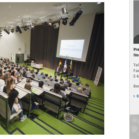
Pr
No
Tel
Fa
E-
Be
K