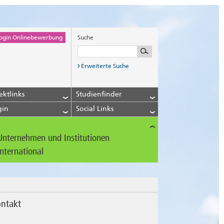
ogin Onlinebewerbung
Suche
Erweiterte Suche
ektlinks
Studienfinder
gin
Social Links
Unternehmen und Institutionen
International
ntakt