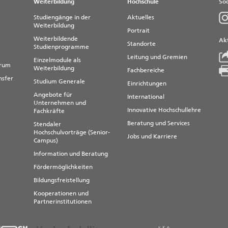
Weiterbildung
Hochschule
Soc
Studiengänge in der
Aktuelles
Weiterbildung
Portrait
Weiterbildende
Akt
Standorte
Studienprogramme
Leitung und Gremien
Einzelmodule als
trum
Weiterbildung
Fachbereiche
nsfer
Studium Generale
Einrichtungen
Angebote für
International
Unternehmen und
Innovative Hochschullehre
Fachkräfte
Beratung und Services
Stendaler
Hochschulvorträge (Senior-
Jobs und Karriere
Campus)
Information und Beratung
Fördermöglichkeiten
Bildungsfreistellung
Kooperationen und
Partnerinstitutionen