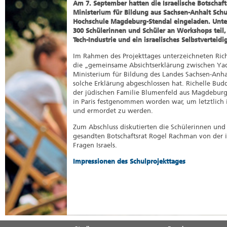
Am 7. September hatten die Israelische Botschaft
Ministerium für Bildung aus Sachsen-Anhalt Sc
Hochschule Magdeburg-Stendal eingeladen. Unt
300
Schülerinnen und
Schüler an Workshops teil, 
Tech-Industrie und ein israelisches Selbstvertei
Im Rahmen des Projekttages unterzeichneten Ric
die „gemeinsame Absichtserklärung zwischen Ya
Ministerium für Bildung des Landes Sachsen-Anhal
solche Erklärung abgeschlossen hat. Richelle Bud
der jüdischen Familie Blumenfeld aus Magdeburg e
in Paris festgenommen worden war, um letztlich 
und ermordet zu werden.
Zum Abschluss diskutierten die Schülerinnen und 
gesandten Botschaftsrat Rogel Rachman von der is
Fragen Israels.
Impressionen des Schulprojekttages