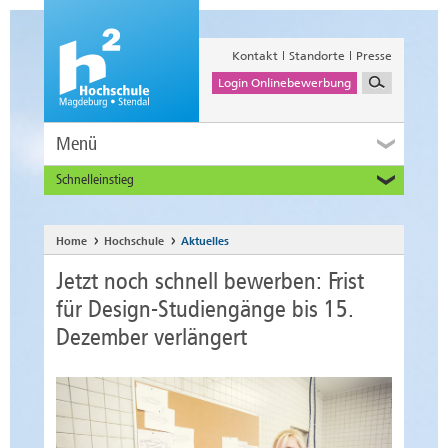
Kontakt
Standorte
Presse
Login Onlinebewerbung
Menü
Schnelleinstieg
Studieninteressierte
Alumni
Home
Hochschule
Aktuelles
Unternehmen und Institutionen
Jetzt noch schnell bewerben: Frist
Studierende
für Design-Studiengänge bis 15.
Beschäftigte
Dezember verlängert
International