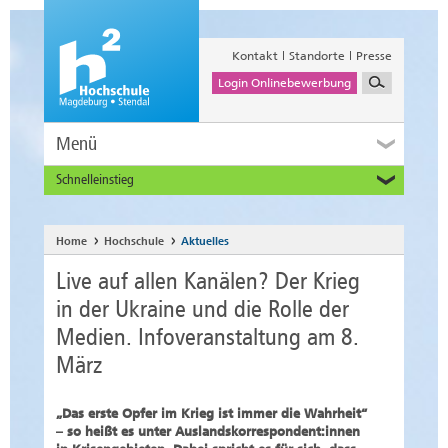
Kontakt
Standorte
Presse
Login Onlinebewerbung
Menü
Schnelleinstieg
Studieninteressierte
Alumni
Home
Hochschule
Aktuelles
Unternehmen und Institutionen
Live auf allen Kanälen? Der Krieg
Studierende
in der Ukraine und die Rolle der
Beschäftigte
Medien. Infoveranstaltung am 8.
International
März
„Das erste Opfer im Krieg ist immer die Wahrheit“
– so heißt es unter Auslandskorrespondent:innen