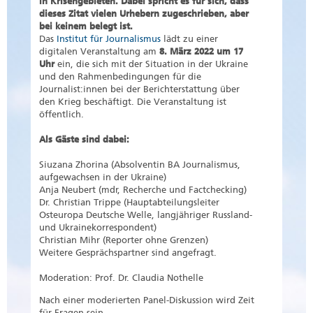
in Krisengebieten. Dabei spricht es für sich, dass
dieses Zitat vielen Urhebern zugeschrieben, aber
bei keinem belegt ist.
Das
Institut für Journalismus
lädt zu einer
digitalen Veranstaltung am
8. März 2022 um 17
Uhr
ein, die sich mit der Situation in der Ukraine
und den Rahmenbedingungen für die
Journalist:innen bei der Berichterstattung über
den Krieg beschäftigt. Die Veranstaltung ist
öffentlich.
Als Gäste sind dabei:
Siuzana Zhorina (Absolventin BA Journalismus,
aufgewachsen in der Ukraine)
Anja Neubert (mdr, Recherche und Factchecking)
Dr. Christian Trippe (Hauptabteilungsleiter
Osteuropa Deutsche Welle, langjähriger Russland-
und Ukrainekorrespondent)
Christian Mihr (Reporter ohne Grenzen)
Weitere Gesprächspartner sind angefragt.
Moderation: Prof. Dr. Claudia Nothelle
Nach einer moderierten Panel-Diskussion wird Zeit
für Fragen sein.