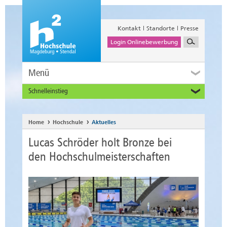
Kontakt
Standorte
Presse
Login Onlinebewerbung
Menü
Schnelleinstieg
Studieninteressierte
Alumni
Home
Hochschule
Aktuelles
Unternehmen und Institutionen
Lucas Schröder holt Bronze bei
Studierende
den Hochschulmeisterschaften
Beschäftigte
International