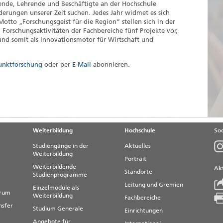
erende, Lehrende und Beschäftigte an der Hochschule
rungen unserer Zeit suchen. Jedes Jahr widmet es sich
to „Forschungsgeist für die Region” stellen sich in der
n Forschungsaktivitäten der Fachbereiche fünf Projekte vor,
und somit als Innovationsmotor für Wirtschaft und
unktforschung
oder per
E-Mail
abonnieren.
Weiterbildung
Hochschule
Soc
Studiengänge in der
Aktuelles
Weiterbildung
Portrait
Weiterbildende
Akt
Standorte
Studienprogramme
Leitung und Gremien
Einzelmodule als
trum
Weiterbildung
Fachbereiche
nsfer
Studium Generale
Einrichtungen
Angebote für