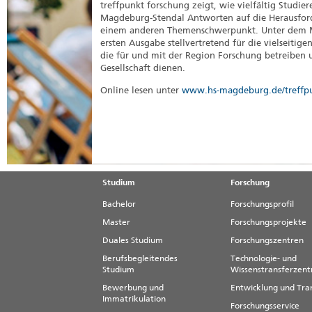
treffpunkt forschung zeigt, wie vielfältig Studi
Magdeburg-Stendal Antworten auf die Herausforde
einem anderen Themenschwerpunkt. Unter dem Mot
ersten Ausgabe stellvertretend für die vielseitige
die für und mit der Region Forschung betreiben 
Gesellschaft dienen.
Online lesen unter
www.hs-magdeburg.de/treffp
Studium
Forschung
Bachelor
Forschungsprofil
Master
Forschungsprojekte
Duales Studium
Forschungszentren
Berufsbegleitendes
Technologie- und
Studium
Wissenstransferzen
Bewerbung und
Entwicklung und Tra
Immatrikulation
Forschungsservice