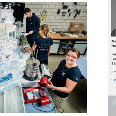
Pr
No
Tel
Fa
E-
Be
K