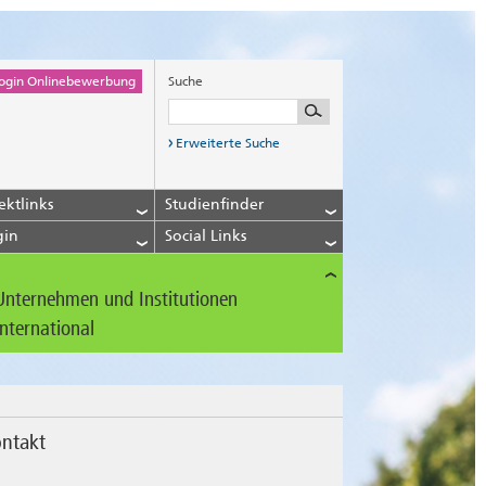
ogin Onlinebewerbung
Suche
Erweiterte Suche
ektlinks
Studienfinder
gin
Social Links
Unternehmen und Institutionen
International
ntakt