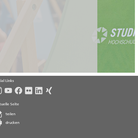
ial Links
uelle Seite
teilen
drucken