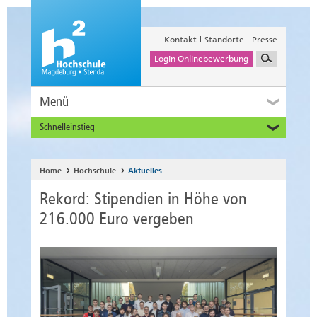
Kontakt
Standorte
Presse
Login Onlinebewerbung
Menü
Schnelleinstieg
Studieninteressierte
Alumni
Home
Hochschule
Aktuelles
Unternehmen und Institutionen
Rekord: Stipendien in Höhe von
Studierende
216.000 Euro vergeben
Beschäftigte
International