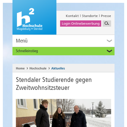
Kontakt
Standorte
Presse
Login Onlinebewerbung
Menü
Schnelleinstieg
Studieninteressierte
Alumni
Home
Hochschule
Aktuelles
Unternehmen und Institutionen
Stendaler Studierende gegen
Studierende
Zweitwohnsitzsteuer
Beschäftigte
International