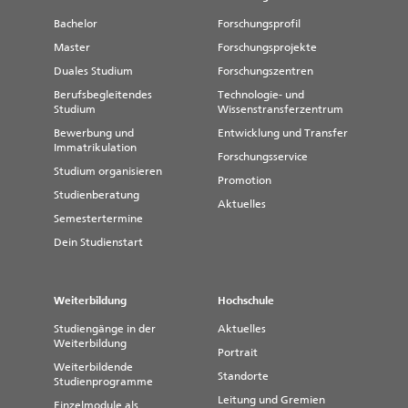
Bachelor
Forschungsprofil
Master
Forschungsprojekte
Duales Studium
Forschungszentren
Berufsbegleitendes
Technologie- und
Studium
Wissenstransferzentrum
Bewerbung und
Entwicklung und Transfer
Immatrikulation
Forschungsservice
Studium organisieren
Promotion
Studienberatung
Aktuelles
Semestertermine
Dein Studienstart
Weiterbildung
Hochschule
Studiengänge in der
Aktuelles
Weiterbildung
Portrait
Weiterbildende
Standorte
Studienprogramme
Leitung und Gremien
Einzelmodule als