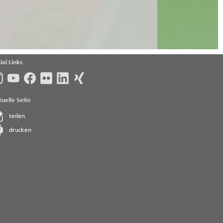
ial Links
uelle Seite
teilen
drucken