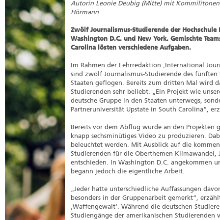
Autorin Leonie Deubig (Mitte) mit Kommilitonen
Hörmann
Zwölf Journalismus-Studierende der Hochschule 
Washington D.C. und New York. Gemischte Teams 
Carolina lösten verschiedene Aufgaben.
Im Rahmen der Lehrredaktion ‚International Jour
sind zwölf Journalismus-Studierende des fünften 
Staaten geflogen. Bereits zum dritten Mal wird d
Studierenden sehr beliebt. „Ein Projekt wie unser
deutsche Gruppe in den Staaten unterwegs, sond
Partneruniversität Upstate in South Carolina“, er
Bereits vor dem Abflug wurde an den Projekten g
knapp sechsminütiges Video zu produzieren. Dabei
beleuchtet werden. Mit Ausblick auf die kommen
Studierenden für die Oberthemen Klimawandel, 
entschieden. In Washington D.C. angekommen un
begann jedoch die eigentliche Arbeit.
„Jeder hatte unterschiedliche Auffassungen dav
besonders in der Gruppenarbeit gemerkt“, erzähl
‚Waffengewalt‘. Während die deutschen Studierend
Studiengänge der amerikanischen Studierenden vo