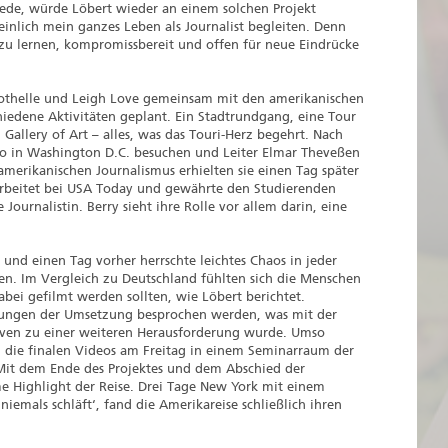
ede, würde Löbert wieder an einem solchen Projekt
inlich mein ganzes Leben als Journalist begleiten. Denn
zu lernen, kompromissbereit und offen für neue Eindrücke
Nothelle und Leigh Love gemeinsam mit den amerikanischen
iedene Aktivitäten geplant. Ein Stadtrundgang, eine Tour
 Gallery of Art – alles, was das Touri-Herz begehrt. Nach
io in Washington D.C. besuchen und Leiter Elmar Theveßen
n amerikanischen Journalismus erhielten sie einen Tag später
e arbeitet bei USA Today und gewährte den Studierenden
 Journalistin. Berry sieht ihre Rolle vor allem darin, eine
und einen Tag vorher herrschte leichtes Chaos in jeder
n. Im Vergleich zu Deutschland fühlten sich die Menschen
ei gefilmt werden sollten, wie Löbert berichtet.
ellungen der Umsetzung besprochen werden, was mit der
rven zu einer weiteren Herausforderung wurde. Umso
, die finalen Videos am Freitag in einem Seminarraum der
Mit dem Ende des Projektes und dem Abschied der
e Highlight der Reise. Drei Tage New York mit einem
niemals schläft‘, fand die Amerikareise schließlich ihren