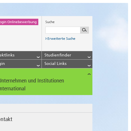
ogin Onlinebewerbung
Suche
Erweiterte Suche
ektlinks
Studienfinder
gin
Social Links
Unternehmen und Institutionen
International
ntakt