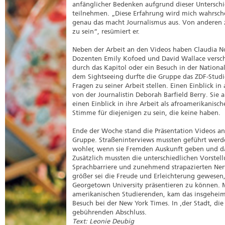
anfänglicher Bedenken aufgrund dieser Unterschi
teilnehmen. „Diese Erfahrung wird mich wahrsche
genau das macht Journalismus aus. Von anderen 
zu sein“, resümiert er.
Neben der Arbeit an den Videos haben Claudia 
Dozenten Emily Kofoed und David Wallace versch
durch das Kapitol oder ein Besuch in der National
dem Sightseeing durfte die Gruppe das ZDF-Stud
Fragen zu seiner Arbeit stellen. Einen Einblick i
von der Journalistin Deborah Barfield Berry. Si
einen Einblick in ihre Arbeit als afroamerikanische
Stimme für diejenigen zu sein, die keine haben.
Ende der Woche stand die Präsentation Videos an 
Gruppe. Straßeninterviews mussten geführt werde
wohler, wenn sie Fremden Auskunft geben und dab
Zusätzlich mussten die unterschiedlichen Vorst
Sprachbarriere und zunehmend strapazierten Ne
größer sei die Freude und Erleichterung gewesen
Georgetown University präsentieren zu können. 
amerikanischen Studierenden, kam das insgeheim
Besuch bei der New York Times. In ‚der Stadt, die 
gebührenden Abschluss.
Text: Leonie Deubig