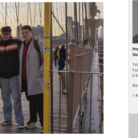
Pr
No
Tel
Fa
E-
Be
K