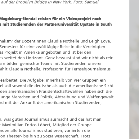
 auf der Brooklyn Bridge in New York. Foto: Samuel
Magdeburg-Stendal reisten für ein Videoprojekt nach
mit Studierenden der Partneruniversität Upstate in South
nalism‘ der Dozentinnen Claudia Nothelle und Leigh Love,
Semesters für eine zwölftägige Reise in die Vereinigten
as Projekt in Amerika angeboten und ist bei den
es weitet den Horizont. Ganz bewusst sind wir nicht als rein
ern bilden gemischte Teams mit Studierenden unserer
zählt Claudia Nothelle, Professorin für Fernsehjournalismus.
earbeitet. Die Aufgabe: innerhalb von vier Gruppen ein
 soll sowohl die deutsche als auch die amerikanische Sicht
den amerikanischen Präsidentschaftswahlen haben sich die
Junge Menschen und Politik, Abtreibung und Waffengewalt
d mit der Ankunft der amerikanischen Studierenden,
on, was guten Journalismus ausmacht und das hat man
t Maximilian Enrico Löbert, Mitglied der Gruppe
en alle Journalismus studieren, variierten die
n Theater- bis hin zu Sozialwissenschaft. Trotz