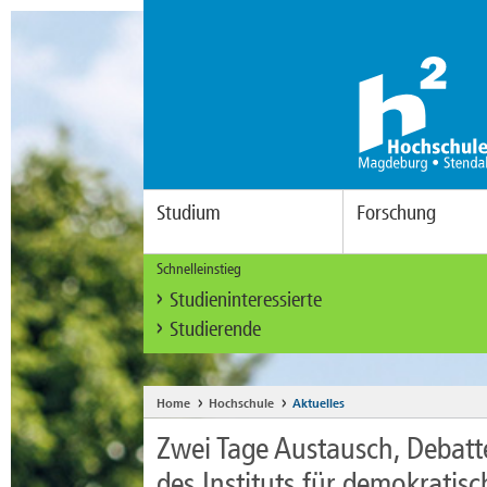
Studium
Forschung
Schnelleinstieg
Studieninteressierte
Studierende
Home
Hochschule
Aktuelles
Zwei Tage Austausch, Debatt
des Instituts für demokratisc