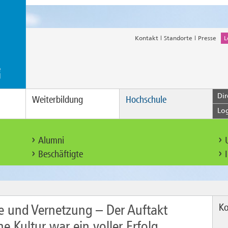
Kontakt
Standorte
Presse
L
Dir
Weiterbildung
Hochschule
Lo
Alumni
Beschäftigte
Ko
e und Vernetzung – Der Auftakt
he Kultur war ein voller Erfolg