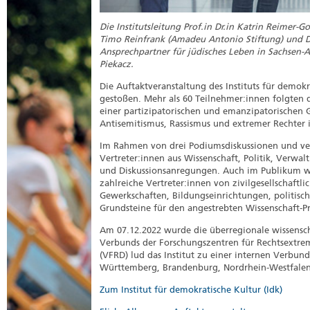
Die Institutsleitung Prof.in Dr.in Katrin Reimer-
Timo Reinfrank (Amadeu An­tonio Stiftung) und 
Ansprechpartner für jüdisches Leben in Sachsen-A
Piekacz.
Die Auftaktveranstaltung des Instituts für demokr
gestoßen. Mehr als 60 Teilnehmer:innen folgten d
einer partizipatorischen und emanzipatorischen 
Antisemitismus, Rassismus und extremer Rechter i
Im Rahmen von drei Podiumsdiskussionen und ve
Vertreter:innen aus Wissenschaft, Politik, Verwa
und Diskussionsanregungen. Auch im Publikum w
zahlreiche Vertreter:innen von zivilgesellschaftl
Gewerkschaften, Bildungseinrichtungen, politisc
Grundsteine für den angestrebten Wissenschaft-Pr
Am 07.12.2022 wurde die überregionale wissenscha
Verbunds der Forschungszentren für Rechtsextr
(VFRD) lud das Institut zu einer internen Verbu
Württemberg, Brandenburg, Nordrhein-Westfale
Zum Institut für demokratische Kultur (Idk)