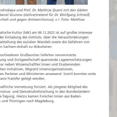
Gordinskaya und Prof. Dr. Matthias Quent mit den Gästen
Daniel Grunow
(stellvertretend für Dr. Wolfgang Schneiß,
nhalt und gegen Antisemitismus), v.l. Foto: Matthias
atische Kultur (IdK) am 06.12.2022 ist auf großes Interesse
er Einladung des Instituts, über die Herausforderungen
Gestaltung des sozialen Wandels sowie die Gefahren von
n Sachsen-Anhalt zu diskutieren.
rschiedenen Grußworten lieferten renommierte
ltung und Zivilgesellschaft spannende Lageeinschätzungen
ar neben Wissenschaftler:innen und Studierenden
ichen Initiativen, Migrant:innenorganisationen,
hen Parteien und Ministerien anwesend. Somit konnten erste
axis-Transfer gelegt werden.
ftliche Vernetzung forciert. Als jüngstes Mitglied des
emismus- und Demokratieforschung in den Bundesländern
nds-Tagung. Hierzu kamen Forscher:innen aus Baden-
n und Thüringen nach Magdeburg.