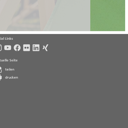
ial Links
uelle Seite
teilen
drucken