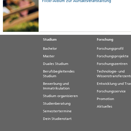
Flickr-Album zur Auftaktveranstaltung
Studium
Forschung
Bachelor
Forschungsprofil
Master
Forschungsprojekte
Duales Studium
Forschungszentren
Berufsbegleitendes
Technologie- und
Studium
Wissenstransferzen
Bewerbung und
Entwicklung und Tra
Immatrikulation
Forschungsservice
Studium organisieren
Promotion
Studienberatung
Aktuelles
Semestertermine
Dein Studienstart