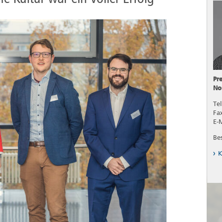
Pr
No
Tel
Fa
E-
Be
K