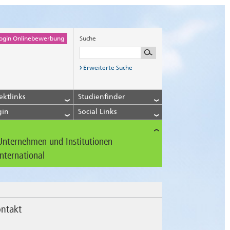
ogin Onlinebewerbung
Suche
Erweiterte Suche
ektlinks
Studienfinder
gin
Social Links
Unternehmen und Institutionen
International
ntakt