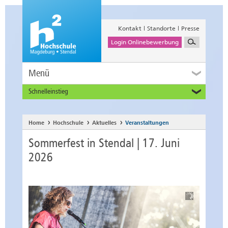
Kontakt
Standorte
Presse
Login Onlinebewerbung
Menü
Schnelleinstieg
Studieninteressierte
Alumni
Home
Hochschule
Aktuelles
Veranstaltungen
Unternehmen und Institutionen
Sommerfest in Stendal | 17. Juni
Studierende
2026
Beschäftigte
International