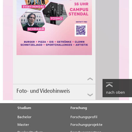
Foto- und Videohinweis
nach oben
Wir weisen
darauf hin, dass im Rahmen
Studium
Forschung
der Veranstaltung Foto- und
Videoaufnahmen von autorisierten
Bachelor
Forschungsprofil
Personen gemacht werden. Diese
Master
Forschungsprojekte
Aufnahmen werden zu Informations-