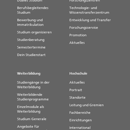
und Werbezwecken im Internet und in
Duales Studium
Forschungszentren
Printmedien sowie zur
Berufsbegleitendes
Technologie- und
Berichterstattung genutzt. Ein
Studium
Wissenstransferzentrum
Vergütungsanspruch besteht nicht. Mit
Bewerbung und
Entwicklung und Transfer
dem Besuch der Veranstaltung erklärst
Immatrikulation
du dich mit der Verwendung der
Forschungsservice
Aufnahmen einverstanden, sofern du
Studium organisieren
Promotion
nicht ausdrücklich widersprichst.
Studienberatung
Aktuelles
Semestertermine
Dein Studienstart
Weiterbildung
Hochschule
Studiengänge in der
Aktuelles
Weiterbildung
Portrait
Weiterbildende
Standorte
Studienprogramme
Leitung und Gremien
Einzelmodule als
Weiterbildung
Fachbereiche
Studium Generale
Einrichtungen
Angebote für
International