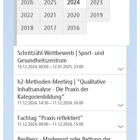
2026
2025
2024
2023
2022
2021
2020
2019
2018
2017
2016
Schrittzähl-Wettbewerb | Sport- und
Gesundheitszentrum
16.12.2024, 00:00 – 12.01.2025, 23:00
h2-Methoden-Meeting | "Qualitative
Veranstaltungsort
Inhaltsanalyse - Die Praxis der
überall
Kategorienbildung"
Beinahe traditionell laufen oder spazieren wir, jede:r
11.12.2024, 14:30 – 11.12.2024, 16:00
für sich und doch gemeinsam, aus dem alten in das
neue Jahr. Dabei behalten wir immer unser Motto im
Fachtag "Praxis reflektiert"
Blick. "10k steps a day keeps the doctor away."
Veranstaltungsort
11.12.2024, 09:00 – 11.12.2024, 15:00
online (zoom)
So funktioniert´s: auf dem Smartphone die App
"Pacer" herunterladen, unseren Organisationscode
Um die Komplexität des Alltags zu
Resilienz - Modewort oder Rettung der
unter "Challenge Code" eingeben und unserem