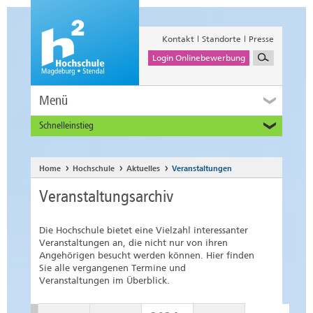
Kontakt
Standorte
Presse
Login Onlinebewerbung
Menü
Schnelleinstieg
Studieninteressierte
Alumni
Home
Hochschule
Aktuelles
Veranstaltungen
Unternehmen und Institutionen
Veranstaltungsarchiv
Studierende
Beschäftigte
Die Hochschule bietet eine Vielzahl interessanter
International
Veranstaltungen an, die nicht nur von ihren
Angehörigen besucht werden können. Hier finden
Sie alle vergangenen Termine und
Veranstaltungen im Überblick.