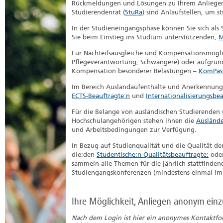
Rückmeldungen und Lösungen zu Ihrem Anliegen z
Studierendenrat (
StuRa
) sind Anlaufstellen, um
In der Studieneingangsphase können Sie sich als
Sie beim Einstieg ins Studium unterstützenden,
M
Für Nachteilsausgleiche und Kompensationsmögli
Pflegeverantwortung, Schwangere) oder aufgrund
Kompensation besonderer Belastungen –
KomPas
Im Bereich Auslandaufenthalte und Anerkennung 
ECTS-Beauftragte:n
und
Internationalisierungsbe
Für die Belange von ausländischen Studierenden 
Hochschulangehörigen stehen Ihnen die
Auslände
und Arbeitsbedingungen zur Verfügung.
In Bezug auf Studienqualität und die Qualität de
die:den
Studentische:n Qualitätsbeauftragte:
oder
sammeln alle Themen für die jährlich stattfind
Studiengangskonferenzen (mindestens einmal im a
Ihre Möglichkeit, Anliegen anonym ein
Nach dem Login ist hier ein anonymes Kontaktfo