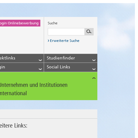
ogin Onlinebewerbung
Suche
Erweiterte Suche
ektlinks
Studienfinder
gin
Social Links
Unternehmen und Institutionen
International
itere Links: