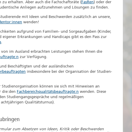
u erhalten. Aber auch die Fachschaftsräte (
FasRen
) oder der
 studentische Anliegen aufzunehmen und Lösungen zu finden.
 Studierende mit Ideen und Beschwerden zusätzlich an unsere,
entor:innen
wenden!
chkeiten aufgrund von Familien- und Sorgeaufgaben (Kinder,
 eigener Erkrankungen und Handicaps gibt es den Pass zur
s
.
von im Ausland erbrachten Leistungen stehen Ihnen die
auftragte:n
zur Verfügung.
und Beschäftigten und der ausländischen
rbeauftragten
insbesondere bei der Organisation der Studien-
r Studienorganisation können sie sich mit Hinweisen an
 die:den
Fachbereichqualitätsbeauftragte:n
wenden. Diese
enden Studiengangsgespräche und regelmäßigen
chtjährigen Qualitätsturnus).
zubringen
rmular zum Absetzen von Ideen, Kritik oder Beschwerden