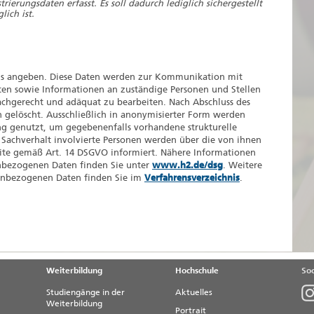
ierungsdaten erfasst. Es soll dadurch lediglich sichergestellt
ich ist.
asis angeben. Diese Daten werden zur Kommunikation mit
en sowie Informationen an zuständige Personen und Stellen
achgerecht und adäquat zu bearbeiten. Nach Abschluss des
gelöscht. Ausschließlich in anonymisierter Form werden
ng genutzt, um gegebenenfalls vorhandene strukturelle
Sachverhalt involvierte Personen werden über die von ihnen
te gemäß Art. 14 DSGVO informiert. Nähere Informationen
nbezogenen Daten finden Sie unter
www.h2.de/dsg
. Weitere
nbezogenen Daten finden Sie im
Verfahrensverzeichnis
.
Weiterbildung
Hochschule
Soc
Studiengänge in der
Aktuelles
Weiterbildung
Portrait