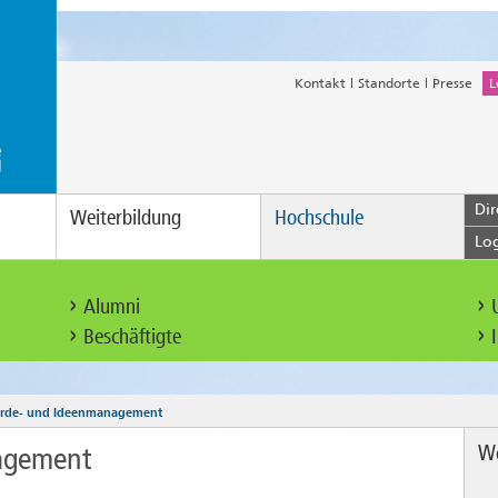
Kontakt
Standorte
Presse
L
Dir
Weiterbildung
Hochschule
Lo
Alumni
Beschäftigte
rde- und Ideenmanagement
We
agement