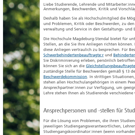
Liebe Studierende, Lehrende und Mitarbeiter:inn
Anmerkungen, Beschwerden, Kritik und Vorschlä
Deshalb haben Sie als Hochschulmitglied die Mögl
und Problemen, Kritik oder Beschwerden, zu den
verwaltung und Service in den Gestaltungs- und 
Die Hochschule Magdeburg-Stendal bietet für unt
Stellen, an die Sie Ihre Anliegen richten können
diese Anliegen vertraulich zu besprechen. Für Be
Schwerbehindertenbeauftragte:r
und
Behinderten
Sie Diskriminierung erleben, persönlich betroff
können Sie sich an die
Gleichstellungsbeauftragt
zuständige Stelle für Beschwerden gemäß § 13 de
Beschwerdekommission
. In strittigen Situation
stehen allen Hochschulangehörigen in einem Pee
Ansprechpartner:innen zur Verfügung, um geeign
Lehre stehen Ihnen als Studierende verschiedene
Ansprechpersonen und -stellen für Stu
Für die Lösung von Problemen, die ihren Studien
jeweiligen Studiengangsverantwortlichen, Lehre
Studiengangskoordinator:innen (wenn vorhanden