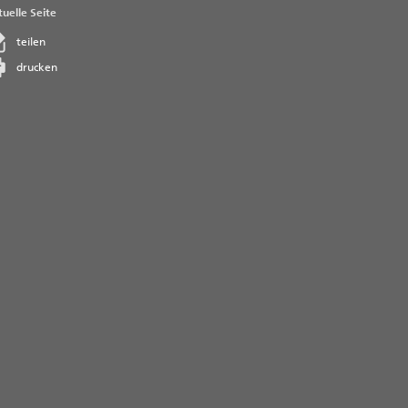
uelle Seite
teilen
drucken