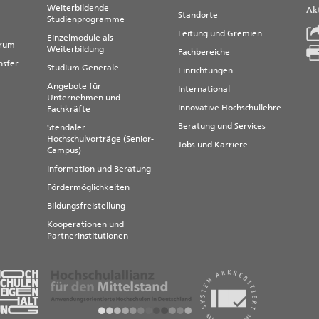
Weiterbildende
Akt
Standorte
Studienprogramme
Leitung und Gremien
Einzelmodule als
trum
Weiterbildung
Fachbereiche
nsfer
Studium Generale
Einrichtungen
Angebote für
International
Unternehmen und
Innovative Hochschullehre
Fachkräfte
Beratung und Services
Stendaler
Hochschulvorträge (Senior-
Jobs und Karriere
Campus)
Information und Beratung
Fördermöglichkeiten
Bildungsfreistellung
Kooperationen und
Partnerinstitutionen