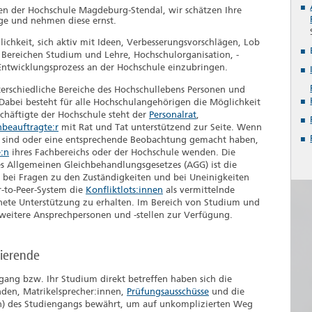
en der Hochschule Magdeburg-Stendal, wir schätzen Ihre
ge und nehmen diese ernst.
ichkeit, sich aktiv mit Ideen, Verbesserungsvorschlägen, Lob
 Bereichen Studium und Lehre, Hochschulorganisation, -
Entwicklungsprozess an der Hochschule einzubringen.
erschiedliche Bereiche des Hochschullebens Personen und
. Dabei besteht für alle Hochschulangehörigen die Möglichkeit
schäftigte der Hochschule steht der
Personalrat
,
beauftragte:r
mit Rat und Tat unterstützend zur Seite. Wenn
en sind oder eine entsprechende Beobachtung gemacht haben,
e:n
ihres Fachbereichs oder der Hochschule wenden. Die
s Allgemeinen Gleichbehandlungsgesetzes (AGG) ist die
en, bei Fragen zu den Zuständigkeiten und bei Uneinigkeiten
r-to-Peer-System die
Konfliktlots:innen
als vermittelnde
ete Unterstützung zu erhalten. Im Bereich von Studium und
 weitere Ansprechpersonen und -stellen zur Verfügung.
dierende
gang bzw. Ihr Studium direkt betreffen haben sich die
nden, Matrikelsprecher:innen,
Prüfungsausschüsse
und die
) des Studiengangs bewährt, um auf unkomplizierten Weg