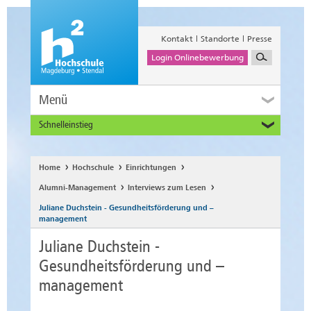
Kontakt
Standorte
Presse
Login Onlinebewerbung
Menü
Schnelleinstieg
Studieninteressierte
Alumni
Home
Hochschule
Einrichtungen
Unternehmen und Institutionen
Alumni-Management
Interviews zum Lesen
Studierende
Juliane Duchstein - Gesundheitsförderung und –
Beschäftigte
management
International
Juliane Duchstein -
Gesundheitsförderung und –
management