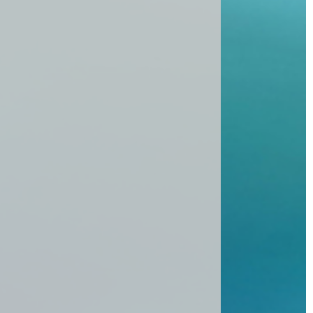
t: Haus 1
nfahrt und Öffnungszeiten