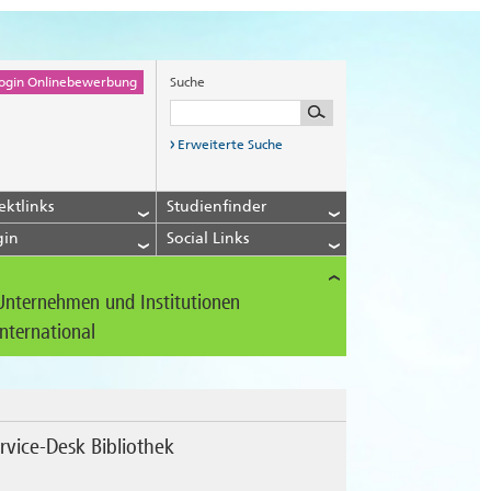
ogin Onlinebewerbung
Suche
Erweiterte Suche
ektlinks
Studienfinder
gin
Social Links
Unternehmen und Institutionen
International
rvice-Desk Bibliothek