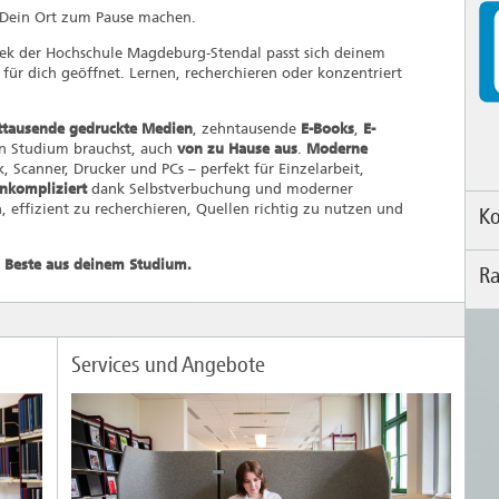
 Dein Ort zum Pause machen.
hek der Hochschule Magdeburg-Stendal passt sich deinem
ür dich geöffnet. Lernen, recherchieren oder konzentriert
ttausende gedruckte Medien
, zehntausende
E-Books
,
E-
in Studium brauchst, auch
von zu Hause aus
.
Moderne
 Scanner, Drucker und PCs – perfekt für Einzelarbeit,
nkompliziert
dank Selbstverbuchung und moderner
en, effizient zu recherchieren, Quellen richtig zu nutzen und
Ko
s Beste aus deinem Studium.
R
Au
Tel
E-
R
(H
Services und Angebote
Or
A
R
Au
(H
Te
E-