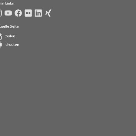
ial Links
uelle Seite
teilen
drucken