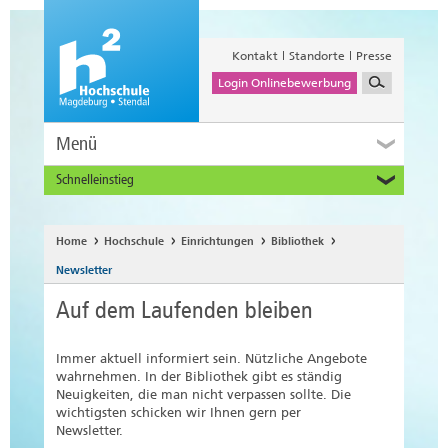
Kontakt
Standorte
Presse
Login Onlinebewerbung
Menü
Schnelleinstieg
Studieninteressierte
Alumni
Home
Hochschule
Einrichtungen
Bibliothek
Unternehmen und Institutionen
Newsletter
Studierende
Auf dem Laufenden bleiben
Beschäftigte
International
Immer aktuell informiert sein. Nützliche Angebote
wahrnehmen. In der Bibliothek gibt es ständig
Neuigkeiten, die man nicht verpassen sollte. Die
wichtigsten schicken wir Ihnen gern per
Newsletter.