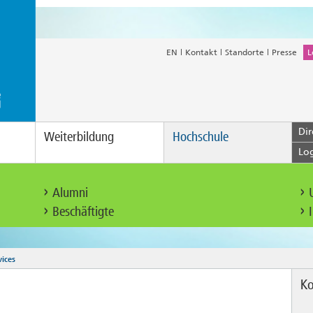
EN
Kontakt
Standorte
Presse
L
Dir
Weiterbildung
Hochschule
Lo
Alumni
Beschäftigte
vices
Ko