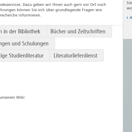
Si
heksservices. Dazu geben wir Ihnen auch gern vor Ort noch
wo
ührungen können Sie sich über grundlegende Fragen wie
recherche informieren.
A
n in der Bibliothek
Bücher und Zeitschriften
ngen und Schulungen
ige Studienliteratur
Literaturlieferdienst
n unserem Wiki: