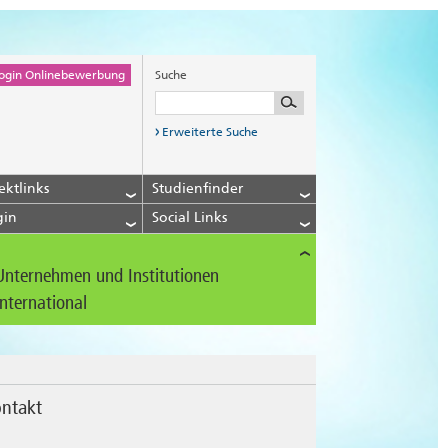
ogin Onlinebewerbung
Suche
Erweiterte Suche
ektlinks
Studienfinder
gin
Social Links
Unternehmen und Institutionen
International
ntakt