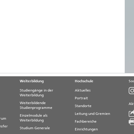
Weiterbildung
Hochschule
Soc
Studiengänge in der
Aktuelles
Weiterbildung
Portrait
Weiterbildende
Akt
Standorte
Studienprogramme
Leitung und Gremien
Einzelmodule als
trum
Weiterbildung
Fachbereiche
nsfer
Studium Generale
Einrichtungen