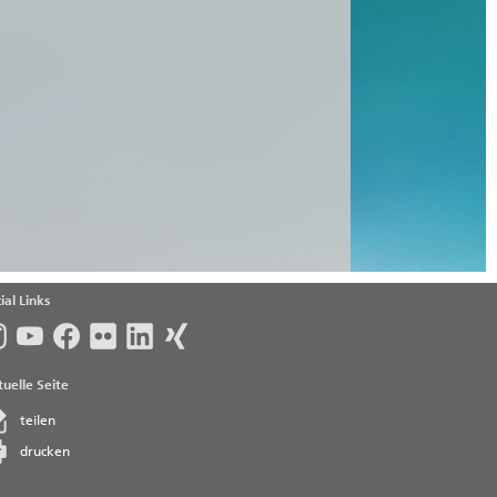
ial Links
uelle Seite
teilen
drucken