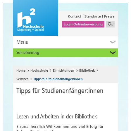
Kontakt
Standorte
Presse
Login Onlinebewerbung
Menü
Schnelleinstieg
Studieninteressierte
Alumni
Home
Hochschule
Einrichtungen
Bibliothek
Unternehmen und Institutionen
Services
Tipps für Studienanfänger:innen
Studierende
Tipps für Studienanfänger:innen
Beschäftigte
International
Lesen und Arbeiten in der Bibliothek
Erstmal herzlich Willkommen und viel Erfolg für