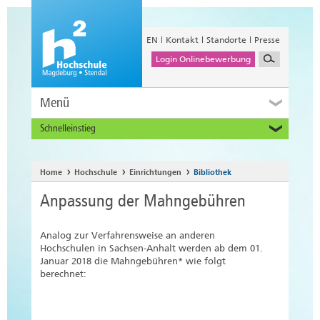
EN
Kontakt
Standorte
Presse
Login Onlinebewerbung
Menü
Schnelleinstieg
Studieninteressierte
Alumni
Home
Hochschule
Einrichtungen
Bibliothek
Unternehmen und Institutionen
Anpassung der Mahngebühren
Studierende
Beschäftigte
Analog zur Verfahrensweise an anderen
International
Hochschulen in Sachsen-Anhalt werden ab dem 01.
Januar 2018 die Mahngebühren* wie folgt
berechnet: