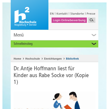
EN
Kontakt
Standorte
Presse
Login Onlinebewerbung
Menü
Schnelleinstieg
Studieninteressierte
Alumni
Home
Hochschule
Einrichtungen
Bibliothek
Unternehmen und Institutionen
Dr. Antje Hoffmann liest für
Studierende
Kinder aus Rabe Socke vor (Kopie
Beschäftigte
1)
International