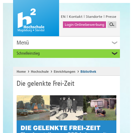
EN
Kontakt
Standorte
Presse
Login Onlinebewerbung
Menü
Schnelleinstieg
Studieninteressierte
Alumni
Home
Hochschule
Einrichtungen
Bibliothek
Unternehmen und Institutionen
Die gelenkte Frei-Zeit
Studierende
Beschäftigte
International