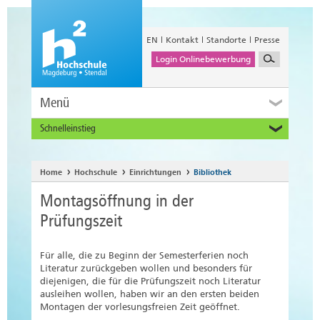
EN
Kontakt
Standorte
Presse
Login Onlinebewerbung
Menü
Schnelleinstieg
Studieninteressierte
Alumni
Home
Hochschule
Einrichtungen
Bibliothek
Unternehmen und Institutionen
Montagsöffnung in der
Studierende
Prüfungszeit
Beschäftigte
International
Für alle, die zu Beginn der Semesterferien noch
Literatur zurückgeben wollen und besonders für
diejenigen, die für die Prüfungszeit noch Literatur
ausleihen wollen, haben wir an den ersten beiden
Montagen der vorlesungsfreien Zeit geöffnet.