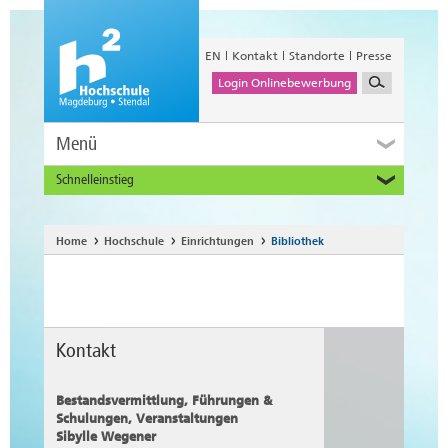
EN
Kontakt
Standorte
Presse
Login Onlinebewerbung
Menü
Schnelleinstieg
Studieninteressierte
Alumni
Home
Hochschule
Einrichtungen
Bibliothek
Unternehmen und Institutionen
Studierende
Beschäftigte
International
Kontakt
Bestandsvermittlung, Führungen &
Schulungen, Veranstaltungen
Sibylle Wegener