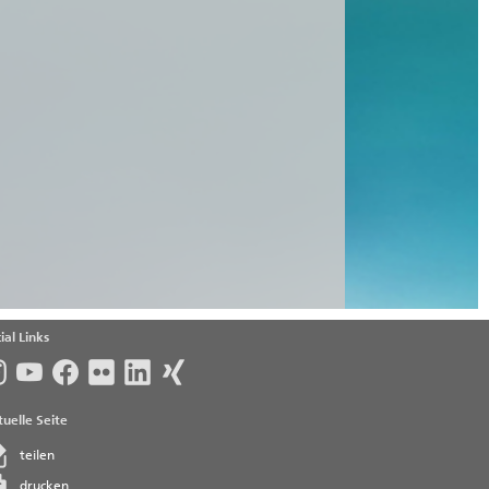
ial Links
uelle Seite
teilen
drucken