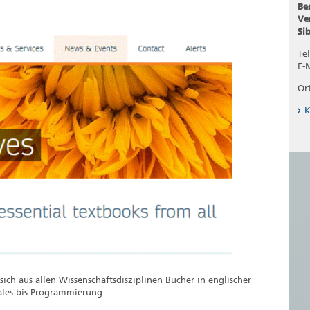
Be
Ve
Si
Tel
E-
Or
K
ich aus allen Wissenschaftsdisziplinen Bücher in englischer
ales bis Programmierung.