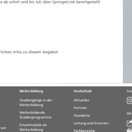
ie ab sofort und bis Juli über SpringerLink bereitgestellt
lichen Infos zu diesem Angebot.
Weiterbildung
Hochschule
Soc
Studiengänge in der
Aktuelles
Weiterbildung
Portrait
Weiterbildende
Akt
Standorte
Studienprogramme
Leitung und Gremien
Einzelmodule als
trum
Weiterbildung
Fachbereiche