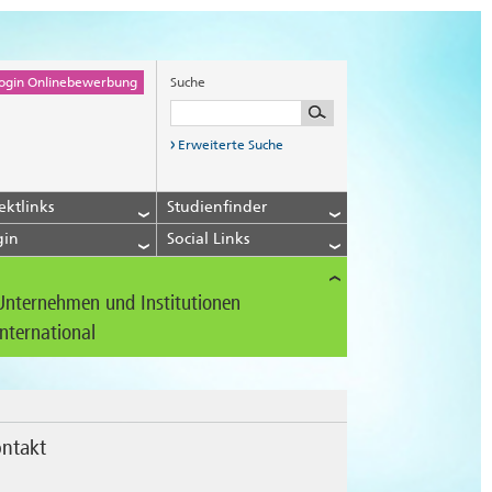
ogin Onlinebewerbung
Suche
Erweiterte Suche
ektlinks
Studienfinder
gin
Social Links
Unternehmen und Institutionen
International
ntakt