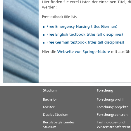
Hier finden Sie excel-Listen der einzelnen Titel, d
werden:
Free textbook title lists
Free Emergency Nursing titles (German)
Free English textbook titles (all disciplines)
Free German textbook titles (all disciplines)
Hier die
Webseite von SpringerNature
mit ausführ
Studium
Forschung
Bachelor
Forschungsprofil
Master
Forschungsprojekte
Duales Studium
Forschungszentren
Berufsbegleitendes
Technologie- und
Studium
Wissenstransferzen