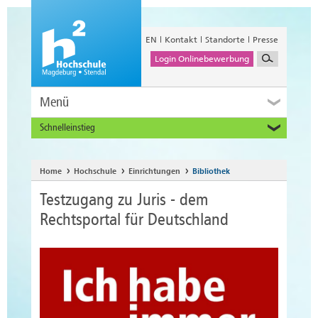
EN
Kontakt
Standorte
Presse
Login Onlinebewerbung
Menü
Schnelleinstieg
Studieninteressierte
Alumni
Home
Hochschule
Einrichtungen
Bibliothek
Unternehmen und Institutionen
Testzugang zu Juris - dem
Studierende
Rechtsportal für Deutschland
Beschäftigte
International