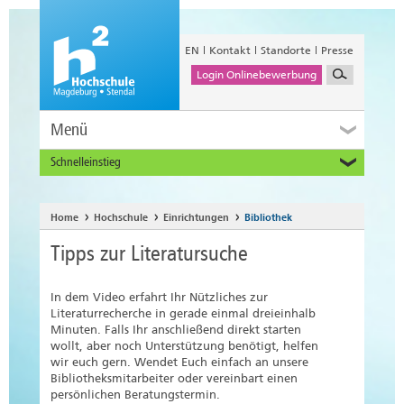
EN
Kontakt
Standorte
Presse
Login Onlinebewerbung
Menü
Schnelleinstieg
Studieninteressierte
Alumni
Home
Hochschule
Einrichtungen
Bibliothek
Unternehmen und Institutionen
Tipps zur Literatursuche
Studierende
Beschäftigte
In dem Video erfahrt Ihr Nützliches zur
International
Literaturrecherche in gerade einmal dreieinhalb
Minuten. Falls Ihr anschließend direkt starten
wollt, aber noch Unterstützung benötigt, helfen
wir euch gern. Wendet Euch einfach an unsere
Bibliotheksmitarbeiter oder vereinbart einen
persönlichen Beratungstermin.