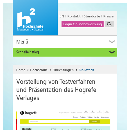
EN
Kontakt
Standorte
Presse
Login Onlinebewerbung
Menü
Schnelleinstieg
Studieninteressierte
Alumni
Home
Hochschule
Einrichtungen
Bibliothek
Unternehmen und Institutionen
Vorstellung von Testverfahren
Studierende
und Präsentation des Hogrefe-
Beschäftigte
Verlages
International