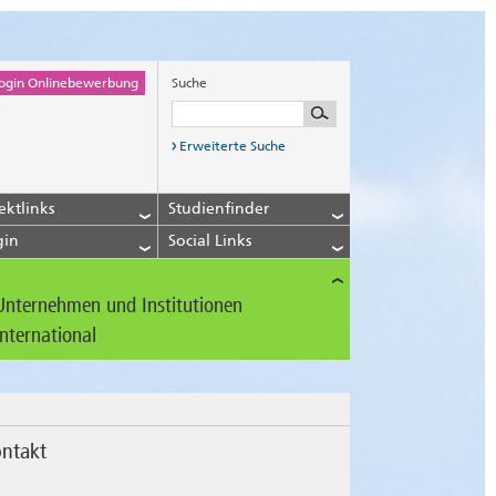
ogin Onlinebewerbung
Suche
Erweiterte Suche
ektlinks
Studienfinder
gin
Social Links
Unternehmen und Institutionen
International
ntakt