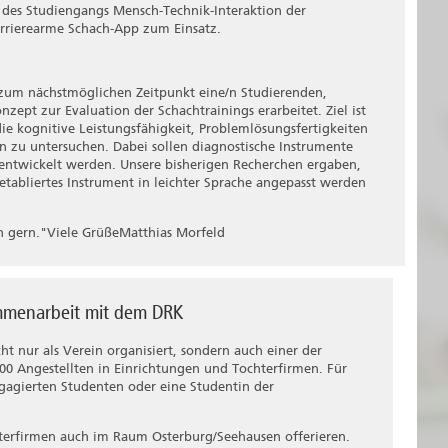
 des Studiengangs Mensch-Technik-Interaktion der
rrierearme Schach-App zum Einsatz.
zum nächstmöglichen Zeitpunkt eine/n Studierenden,
zept zur Evaluation der Schachtrainings erarbeitet. Ziel ist
 die kognitive Leistungsfähigkeit, Problemlösungsfertigkeiten
n zu untersuchen. Dabei sollen diagnostische Instrumente
 entwickelt werden. Unsere bisherigen Recherchen ergaben,
etabliertes Instrument in leichter Sprache angepasst werden
ch gern."Viele GrüßeMatthias Morfeld
mmenarbeit mit dem DRK
ht nur als Verein organisiert, sondern auch einer der
00 Angestellten in Einrichtungen und Tochterfirmen. Für
ngagierten Studenten oder eine Studentin der
terfirmen auch im Raum Osterburg/Seehausen offerieren.