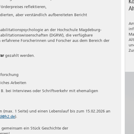
Ko
rderpreises reflektieren,
Al
dierten, aber verständlich aufbereiteten Bericht
Am
in
ehabilitationspsychologie an der Hochschule Magdeburg-
Ma
habilitationswissenschaften (DGRW), die verfügbare
Al
h erfahrene Forscherinnen und Forscher aus dem Bereich der
un
Zu
ar
gezahlt werden.
sforschung
liches Arbeiten
. bei Interviews oder Schriftverkehr mit ehemaligen
en (max. 1 Seite) und einen Lebenslauf bis zum 15.02.2026 an
ld@h2.de
).
, gemeinsam ein Stück Geschichte der
assen!