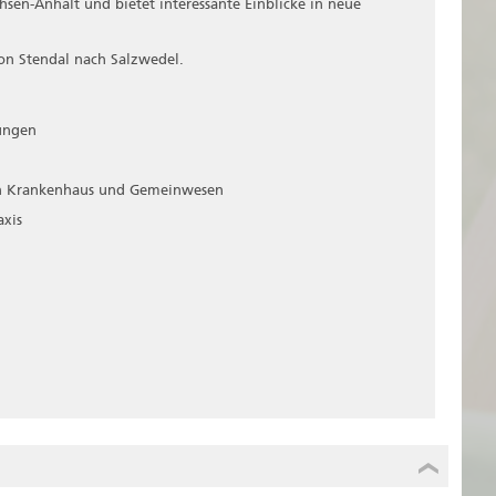
en-Anhalt und bietet interessante Einblicke in neue
n Stendal nach Salzwedel.
kungen
hen Krankenhaus und Gemeinwesen
axis