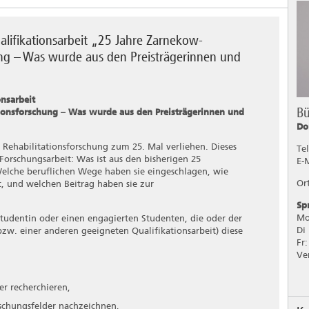
alifikationsarbeit „25 Jahre Zarnekow-
hung – Was wurde aus den Preisträgerinnen und
onsarbeit
Bü
tionsforschung – Was wurde aus den Preisträgerinnen und
Do
 Rehabilitationsforschung zum 25. Mal verliehen. Dieses
Te
Forschungsarbeit: Was ist aus den bisherigen 25
E-
Welche beruflichen Wege haben sie eingeschlagen, wie
Or
t, und welchen Beitrag haben sie zur
Sp
Mo
Studentin oder einen engagierten Studenten, die oder der
Di
zw. einer anderen geeigneten Qualifikationsarbeit) diese
Fr
Ve
er recherchieren,
rschungsfelder nachzeichnen,