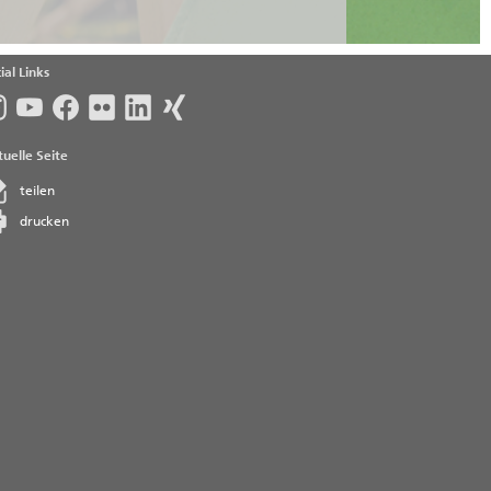
ial Links
uelle Seite
teilen
drucken