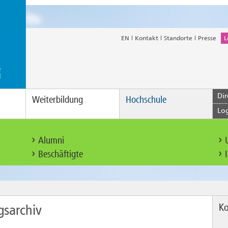
EN
Kontakt
Standorte
Presse
L
Dir
Weiterbildung
Hochschule
Lo
Alumni
Beschäftigte
Ko
gsarchiv