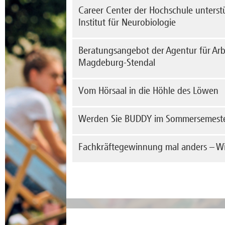
• Worauf kommt es in der Selbstpräsentation a
Career Center der Hochschule unters
mehr erfahren
• Welche Rolle spielen Körpersprache, Gestik 
Institut für Neurobiologie
• Wie kann ich einen bleibenden positiven Eind
Der 
Beratungsangebot der Agentur für Arb
mehr erfahren
von-
Magdeburg-Stendal
Sond
Krön
me
Jeden 3. Montag im Monat ergänzen die Mitarbe
Vom Hörsaal in die Höhle des Löwen
Beratungsangebote.
mehr erfahren
Fach
Werden Sie BUDDY im Sommersemest
Bewe
Hoch
erst
Das 
Fachkräftegewinnung mal anders – Wirt
sie 
Sten
me
Stud
Russ
Im R
Stud
me
me