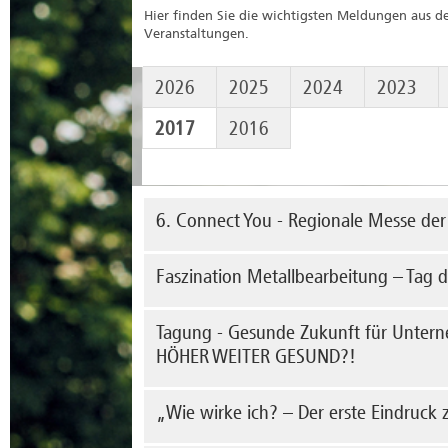
Hier finden Sie die wichtigsten Meldungen aus 
Veranstaltungen.
2026
2025
2024
2023
2017
2016
6. Connect You - Regionale Messe der 
Am 25. Oktober 2017 findet die diesjährige Reg
Faszination Metallbearbeitung – Tag d
Stendal statt.
mehr erfahren
Komm
Tagung - Gesunde Zukunft für Unter
von 
HÖHER WEITER GESUND?!
me
Unter dem Motto "Gesunde Zukunft für Unte
„Wie wirke ich? – Der erste Eindruck 
WEITER GESUND?!" wird am 26. Oktober 2017 de
betrieblichen Zielen Optimierung, Leistungsste