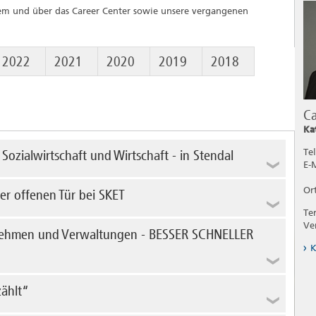
dem und über das Career Center sowie unsere vergangenen
2022
2021
2020
2019
2018
Ca
Ka
Sozialwirtschaft und Wirtschaft - in Stendal
Tel
E-
ionale Messe der Sozialwirtschaft und Wirtschaft in
Or
er offenen Tür bei SKET
Te
en, gucken und staunen am Sonntag, 15. Oktober 2017
Ve
nehmen und Verwaltungen - BESSER SCHNELLER
10.00 bis 14.00 Uhr, Schilfbreite 2, 39120 Magdeburg
K
hr erfahren
rnehmen und Verwaltungen - BESSER SCHNELLER HÖHER
zählt“
r Blick auf das Spannungsfeld zwischen den
igerung und Gesundheit gerichtet.