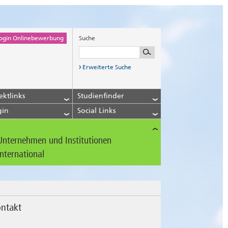
ogin Onlinebewerbung
Suche
Erweiterte Suche
ektlinks
Studienfinder
gin
Social Links
Unternehmen und Institutionen
International
ntakt