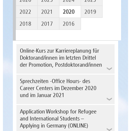
2022
2021
2020
2019
2018
2017
2016
Online-Kurs zur Karriereplanung für
Doktorand/innen im letzten Drittel
der Promotion, Postdoktorand/innen
Vom 16. bis 17. Dezember 2020 findet der
Sprechzeiten -Office Hours- des
Online-Kurs zur Karrieplanung für
Doktorand/innen im letzten Drittel der
Career Centers im Dezember 2020
Promotion, Postdoktorand/innen statt.
und im Januar 2021
In der Phase der wissenschaftlichen
Qualifikation besteht häufig Unsicherheit,
In der Zeit vom 23. Dezember 2020 bis zum
Application Workshop for Refugee
wie die weitere...
10. Januar 2021 finden im Career Center der
mehr erfahren
Hochschule Magdeburg-Stendal keine
and International Students –
Sprechzeiten statt.
Applying in Germany (ONLINE)