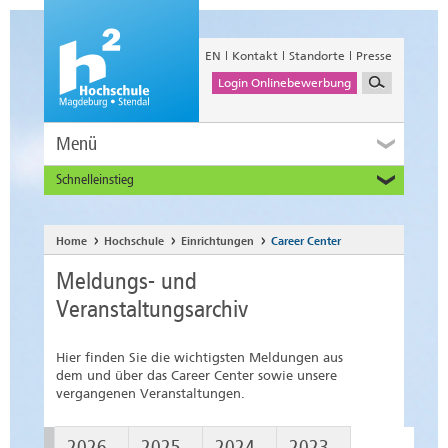
EN
Kontakt
Standorte
Presse
Login Onlinebewerbung
Menü
Schnelleinstieg
Studieninteressierte
Alumni
Home
Hochschule
Einrichtungen
Career Center
Unternehmen und Institutionen
Meldungs- und
Studierende
Veranstaltungsarchiv
Beschäftigte
International
Hier finden Sie die wichtigsten Meldungen aus
dem und über das Career Center sowie unsere
vergangenen Veranstaltungen.
2026
2025
2024
2023