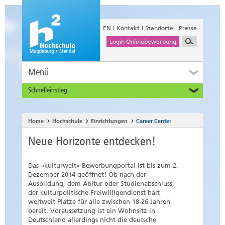
EN
Kontakt
Standorte
Presse
Login Onlinebewerbung
Menü
Schnelleinstieg
Studieninteressierte
Alumni
Home
Hochschule
Einrichtungen
Career Center
Unternehmen und Institutionen
Neue Horizonte entdecken!
Studierende
Beschäftigte
Das »kulturweit«-Bewerbungportal ist bis zum 2.
International
Dezember 2014 geöffnet! Ob nach der
Ausbildung, dem Abitur oder Studienabschluss,
der kulturpolitische Freiwilligendienst hält
weltweit Plätze für alle zwischen 18-26 Jahren
bereit. Voraussetzung ist ein Wohnsitz in
Deutschland allerdings nicht die deutsche