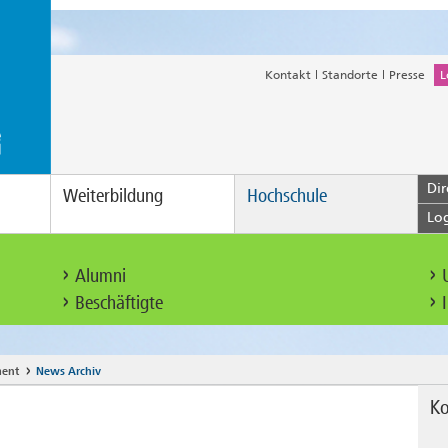
Kontakt
Standorte
Presse
L
Dir
Weiterbildung
Hochschule
Lo
Alumni
Beschäftigte
ment
News Archiv
Ko