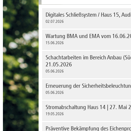
Digitales Schließsystem / Haus 15, A
02.07.2026
Umbau der Schlösser auf das digitale Schließs
Wartung BMA und EMA vom 16.06.20
mehr erfahren
15.06.2026
Von Dienstag, den 16.06.2026, bis Freitag, de
Schachtarbeiten im Bereich Anbau (Süd
turnusmäßige Wartung der Brand- und Einbruch
21.05.2026
mehr erfahren
05.06.2026
Am Donnerstag, 21.05.2026 werden Schachtarbe
Erneuerung der Sicherheitsbeleuchtu
ausgeführt.
05.06.2026
mehr erfahren
Ab Donnerstag, den 04.06.2026, starten die B
Stromabschaltung Haus 14 | 27. Mai 
und Rettungswegbeleuchtung im Haus 1.
19.05.2026
mehr erfahren
Am Mittwoch, den 27. Mai 2026, wird im Zuge
Präventive Bekämpfung des Eichenpro
PV-Anlagen das gesamte Haus 14 in der Zeit vo