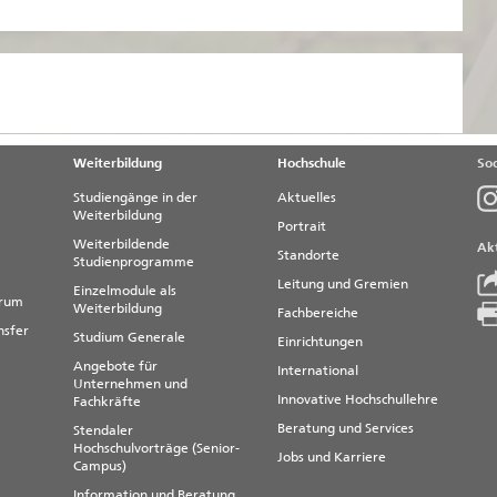
Weiterbildung
Hochschule
Soc
Studiengänge in der
Aktuelles
Weiterbildung
Portrait
Weiterbildende
Akt
Standorte
Studienprogramme
Leitung und Gremien
Einzelmodule als
trum
Weiterbildung
Fachbereiche
nsfer
Studium Generale
Einrichtungen
Angebote für
International
Unternehmen und
Innovative Hochschullehre
Fachkräfte
Beratung und Services
Stendaler
Hochschulvorträge (Senior-
Jobs und Karriere
Campus)
Information und Beratung