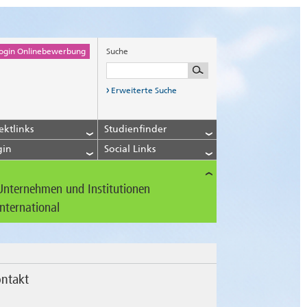
ogin Onlinebewerbung
Suche
Erweiterte Suche
ektlinks
Studienfinder
gin
Social Links
Unternehmen und Institutionen
International
ntakt