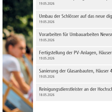
19.05.2026
mehr erfahren
Ab Anfang Mai wird auf dem Campus Herrenkrug
Umbau der Schlösser auf das neue dig
Eichenprozessionsspinners mittels Sprühverfah
19.05.2026
mehr erfahren
Im Zeitraum von Montag, d. 18.5.2026 bis voraus
Vorarbeiten für Umbauarbeiten News
Schlösser im Haus 7 auf das neue digitale Schli
19.05.2026
mehr erfahren
Vereinzelt und zeitweise kann es zu Einschrä
Fertigstellung der PV-Anlagen, Häuse
den betreffenden Bereichen, angrenzenden F
19.05.2026
mehr erfahren
Ende August 2025 haben die Arbeiten zur Ferti
Sanierung der Glasanbauten, Häuser 4
begonnen.
19.05.2026
mehr erfahren
Im Rahmen der erforderlichen Sanierung der Gl
Reinigungsdienstleister an der Hochsc
bis auf Weiteres nicht zur Verfügung.
18.05.2026
mehr erfahren
Im Ergebnis der europaweiten Ausschreibung fü
sind Verträge mit folgenden Dienstleistern, b