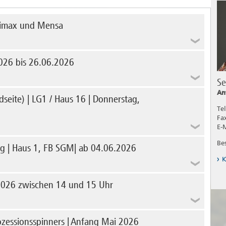
udimax und Mensa
ystem Haus 15, Bereich Audimax und Mensa
26 bis 26.06.2026
Se
n 26.06.2026, findet auf dem Campus Magdeburg die
An
seite) | LG1 / Haus 16 | Donnerstag,
meldeanlagen ohne Sirenenprobe in allen Häusern statt.
Tel
Fa
E-
iten am Haus 16/ LG1 Anbau Südseite durch Fa. Liebscher
Be
ng | Haus 1, FB SGM| ab 04.06.2026
K
aumaßnahmen zur Erneuerung der vorhandenen Sicherheits-
2026 zwischen 14 und 15 Uhr
 der vorbereitenden Maßnahmen zur Inbetriebnahme der
zessionsspinners | Anfang Mai 2026
n 14 bis 15 Uhr vom Stromnetz getrennt.